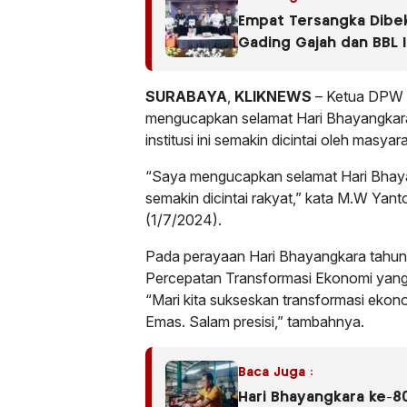
Empat Tersangka Dibek
Gading Gajah dan BBL I
SURABAYA
,
KLIKNEWS
– Ketua DPW J
mengucapkan selamat Hari Bhayangkara t
institusi ini semakin dicintai oleh masyar
“Saya mengucapkan selamat Hari Bhayan
semakin dicintai rakyat,” kata M.W Yant
(1/7/2024).
Pada perayaan Hari Bhayangkara tahun i
Percepatan Transformasi Ekonomi yang 
“Mari kita sukseskan transformasi ekono
Emas. Salam presisi,” tambahnya.
Baca Juga :
Hari Bhayangkara ke-8