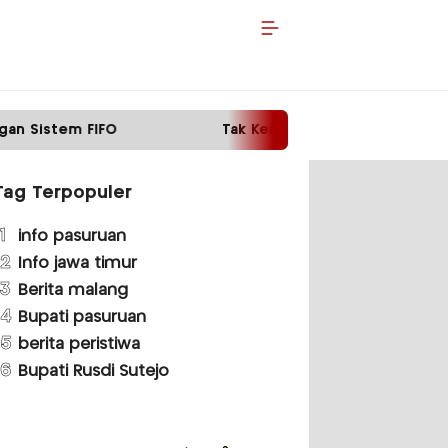
Tak Kembalikan Motor Pinjaman, Pria di Malang D
Tag Terpopuler
1
info pasuruan
2
Info jawa timur
3
Berita malang
4
Bupati pasuruan
5
berita peristiwa
6
Bupati Rusdi Sutejo