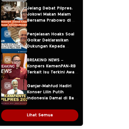
Jelang Debat Pilpres,
Jokowi Makan Malam
Bersama Prabowo di
Menteng
Penjelasan Hoaks Soal
Golkar Deklarasikan
Dukungan Kepada
Ganjar Pranowo di
Pilpres 2024
BREAKING NEWS –
Konpers KemenPAN-RB
Terkait Isu Terkini Awal
Tahun 2024
Ganjar-Mahfud Hadiri
Konser Lilin Putih
Indonesia Damai di Balai
Sarbini
Lihat Semua