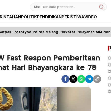
RINTAHAN
POLITIK
PENDIDIKAN
PERISTIWA
VIDEO
Polres Malang Perketat Pelayanan SIM dengan Sistem FIFO
W Fast Respon Pemberitaan
0
0
mat Hari Bhayangkara ke-78
0
0
0
0