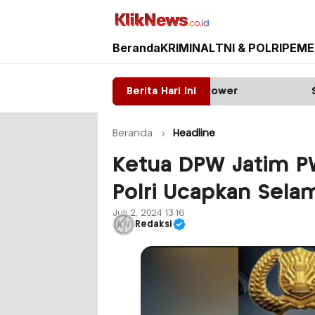
Beranda
KRIMINAL
TNI & POLRI
PEME
Kliknews.co.id
yala: Diduga ada Mafia tower
Berita Hari Ini
Satpas Prototype 
Beranda
Headline
Ketua DPW Jatim P
Polri Ucapkan Sela
Juli 2, 2024 13:16
Redaksi