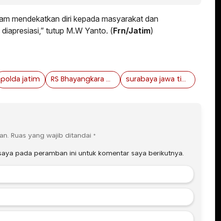
lam mendekatkan diri kepada masyarakat dan
diapresiasi,” tutup M.W Yanto. (
Frn/Jatim
)
polda jatim
RS Bhayangkara di jombang
surabaya jawa timur
an.
Ruas yang wajib ditandai
*
saya pada peramban ini untuk komentar saya berikutnya.