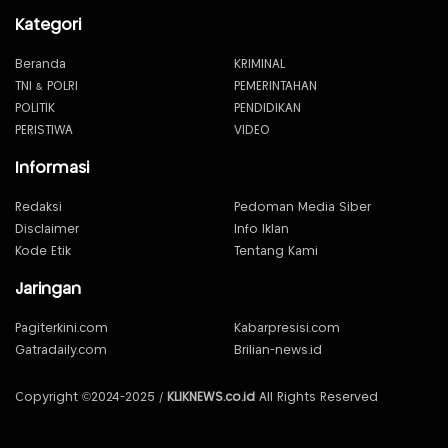
Kategori
Beranda
KRIMINAL
TNI & POLRI
PEMERINTAHAN
POLITIK
PENDIDIKAN
PERISTIWA
VIDEO
Informasi
Redaksi
Pedoman Media Siber
Disclaimer
Info Iklan
Kode Etik
Tentang Kami
Jaringan
Pagiterkini.com
Kabarpresisi.com
Gatradaily.com
Brilian-news.id
Copyright ©2024-2025 /
KLIKNEWS.co.id
All Rights Reserved