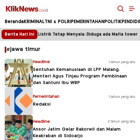
Kliknews.co.id
Beranda
KRIMINAL
TNI & POLRI
PEMERINTAHAN
POLITIK
PENDID
Tower Disegel, Listrik Tetap Menyala: Diduga ada Mafia tower
Berita Hari Ini
#jawa timur
Headline
1 tahun yang lalu
Sentuhan Kemanusiaan di LPP Malang,
Menteri Agus Tinjau Program Pembinaan
dan Santuni Ibu WBP
Pemerintahan
1 tahun yang lalu
Redaksi
Headline
2 tahun yang lalu
Ansor Jatim Gelar Rakorwil dan Malam
Keakraban di Sidoarjo