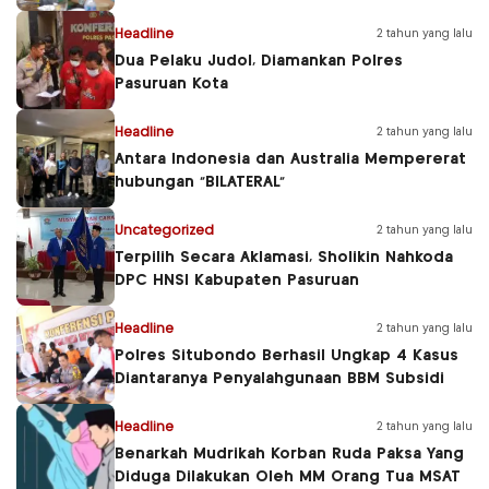
Headline
2 tahun yang lalu
Dua Pelaku Judol, Diamankan Polres
Pasuruan Kota
Headline
2 tahun yang lalu
Antara Indonesia dan Australia Mempererat
hubungan “BILATERAL”
Uncategorized
2 tahun yang lalu
Terpilih Secara Aklamasi, Sholikin Nahkoda
DPC HNSI Kabupaten Pasuruan
Headline
2 tahun yang lalu
Polres Situbondo Berhasil Ungkap 4 Kasus
Diantaranya Penyalahgunaan BBM Subsidi
Headline
2 tahun yang lalu
Benarkah Mudrikah Korban Ruda Paksa Yang
Diduga Dilakukan Oleh MM Orang Tua MSAT