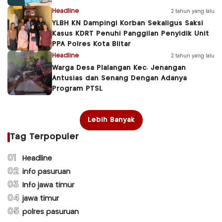
Headline
2 tahun yang lalu
YLBH KN Dampingi Korban Sekaligus Saksi
Kasus KDRT Penuhi Panggilan Penyidik Unit
PPA Polres Kota Blitar
Headline
2 tahun yang lalu
Warga Desa Plalangan Kec. Jenangan
Antusias dan Senang Dengan Adanya
Program PTSL
Lebih Banyak
Tag Terpopuler
01
Headline
02
info pasuruan
03
Info jawa timur
04
jawa timur
05
polres pasuruan