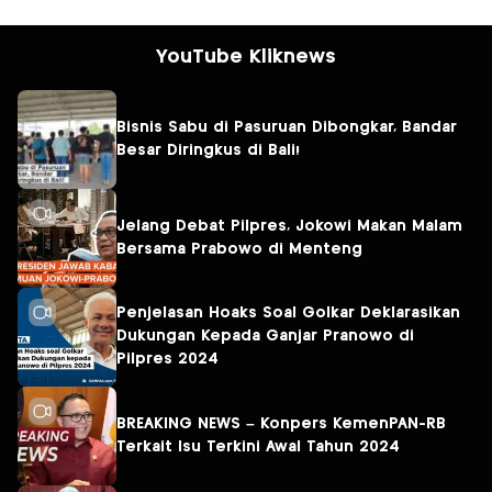
YouTube Kliknews
Bisnis Sabu di Pasuruan Dibongkar, Bandar
Besar Diringkus di Bali!
Jelang Debat Pilpres, Jokowi Makan Malam
Bersama Prabowo di Menteng
Penjelasan Hoaks Soal Golkar Deklarasikan
Dukungan Kepada Ganjar Pranowo di
Pilpres 2024
BREAKING NEWS – Konpers KemenPAN-RB
Terkait Isu Terkini Awal Tahun 2024