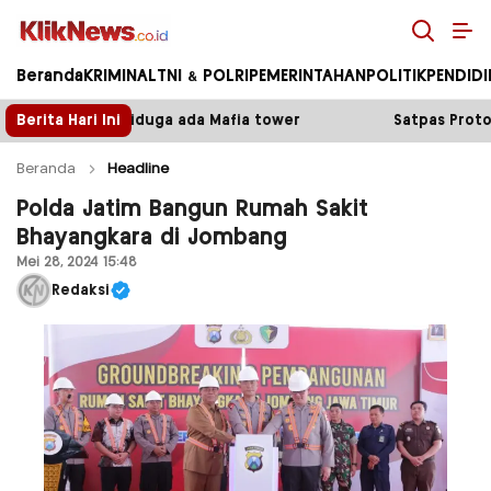
Kliknews.co.id
Beranda
KRIMINAL
TNI & POLRI
PEMERINTAHAN
POLITIK
PENDID
 Mafia tower
Berita Hari Ini
Satpas Prototype Polres Malang Perket
Beranda
Headline
Polda Jatim Bangun Rumah Sakit
Bhayangkara di Jombang
Mei 28, 2024 15:48
Redaksi