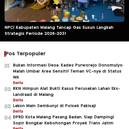
NPCI Kabupaten Malang Tancap Gas Susun Langkah
Strategis Periode 2026-2031
Pos Terpopuler
Bukan Informasi Desa, Kades Purworejo Donomulyo
01
Malah Umbar Area Sensitif Teman VC-nya di Status
WA
Berita
RKN Himpun Alat Bukti Kasus Perusakan Lahan Eks-
02
Landraad di Malang
Berita
Lakon Main Sembunyi di Polsek Pakisaji
03
Berita
DPRD Kota Malang Pasang Badan, Siap Dampingi
04
Sopir Bongkar Kebohongan Proyek Trans Jatim
Berita