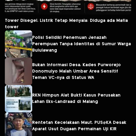
Tower Disegel, Listrik Tetap Menyala: Diduga ada Mafia
tower
Polisi Selidiki Penemuan Jenazah
Perempuan Tanpa Identitas di Sumur Warga
Bululawang
Bukan Informasi Desa, Kades Purworejo
Donomulyo Malah Umbar Area Sensitif
Teman VC-nya di Status WA
RKN Himpun Alat Bukti Kasus Perusakan
Lahan Eks-Landraad di Malang
Rentetan Kecelakaan Maut, PUS@KA Desak
Aparat Usut Dugaan Permainan Uji KIR