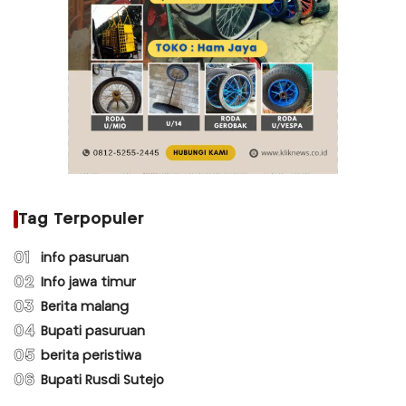
Tag Terpopuler
01
info pasuruan
02
Info jawa timur
03
Berita malang
04
Bupati pasuruan
05
berita peristiwa
06
Bupati Rusdi Sutejo