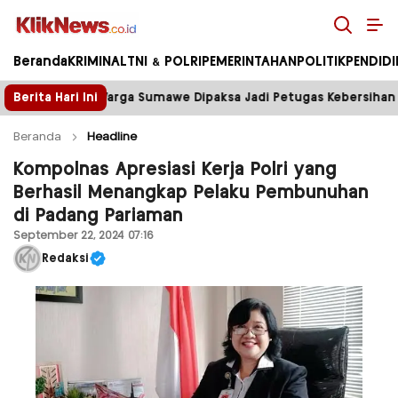
Kliknews.co.id
Beranda
KRIMINAL
TNI & POLRI
PEMERINTAHAN
POLITIK
PENDID
e Dipaksa Jadi Petugas Kebersihan
Berita Hari Ini
Tower Disegel, L
Beranda
Headline
Kompolnas Apresiasi Kerja Polri yang
Berhasil Menangkap Pelaku Pembunuhan
di Padang Pariaman
September 22, 2024 07:16
Redaksi