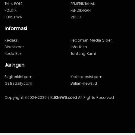
TNI & POLRI
PEMERINTAHAN
POLITIK
PENDIDIKAN
PERISTIWA
VIDEO
Informasi
Redaksi
Pedoman Media Siber
Disclaimer
Info Iklan
Kode Etik
Tentang Kami
Jaringan
Pagiterkini.com
Kabarpresisi.com
Gatradaily.com
Brilian-news.id
Copyright ©2024-2025 /
KLIKNEWS.co.id
All Rights Reserved