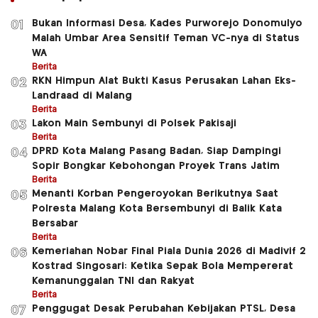
Bukan Informasi Desa, Kades Purworejo Donomulyo
01
Malah Umbar Area Sensitif Teman VC-nya di Status
WA
Berita
RKN Himpun Alat Bukti Kasus Perusakan Lahan Eks-
02
Landraad di Malang
Berita
Lakon Main Sembunyi di Polsek Pakisaji
03
Berita
DPRD Kota Malang Pasang Badan, Siap Dampingi
04
Sopir Bongkar Kebohongan Proyek Trans Jatim
Berita
Menanti Korban Pengeroyokan Berikutnya Saat
05
Polresta Malang Kota Bersembunyi di Balik Kata
Bersabar
Berita
Kemeriahan Nobar Final Piala Dunia 2026 di Madivif 2
06
Kostrad Singosari: Ketika Sepak Bola Mempererat
Kemanunggalan TNI dan Rakyat
Berita
Penggugat Desak Perubahan Kebijakan PTSL, Desa
07