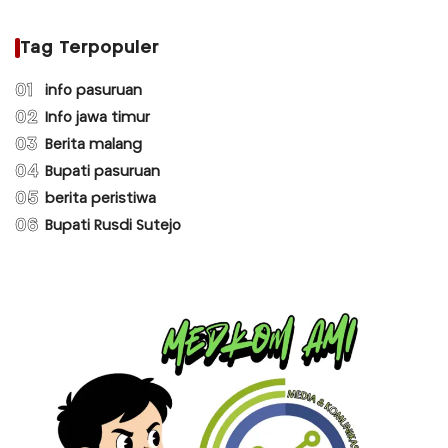
Tag Terpopuler
01
info pasuruan
02
Info jawa timur
03
Berita malang
04
Bupati pasuruan
05
berita peristiwa
06
Bupati Rusdi Sutejo