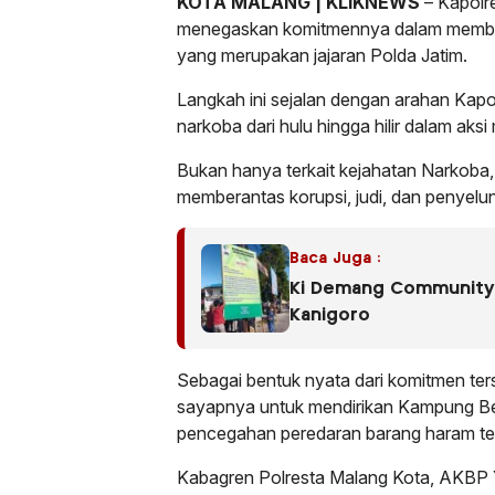
KOTA MALANG | KLIKNEWS
– Kapolr
menegaskan komitmennya dalam member
yang merupakan jajaran Polda Jatim.
Langkah ini sejalan dengan arahan Kapol
narkoba dari hulu hingga hilir dalam aks
Bukan hanya terkait kejahatan Narkob
memberantas korupsi, judi, dan penyelu
Baca Juga :
Ki Demang Community 
Kanigoro
Sebagai bentuk nyata dari komitmen ter
sayapnya untuk mendirikan Kampung Beb
pencegahan peredaran barang haram te
Kabagren Polresta Malang Kota, AKBP 