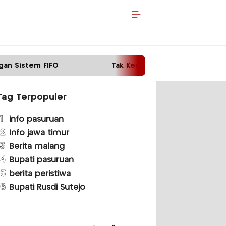
Tak Kembalikan Motor Pinjaman, Pria di Malang D
Tag Terpopuler
1
info pasuruan
2
Info jawa timur
3
Berita malang
4
Bupati pasuruan
5
berita peristiwa
6
Bupati Rusdi Sutejo