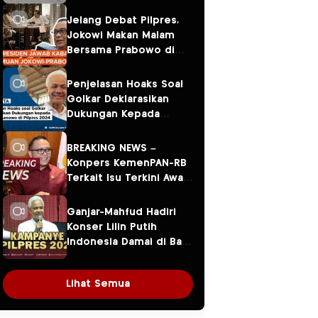
Jelang Debat Pilpres,
Jokowi Makan Malam
Bersama Prabowo di
Menteng
Penjelasan Hoaks Soal
Golkar Deklarasikan
Dukungan Kepada
Ganjar Pranowo di
Pilpres 2024
BREAKING NEWS –
Konpers KemenPAN-RB
Terkait Isu Terkini Awal
Tahun 2024
Ganjar-Mahfud Hadiri
Konser Lilin Putih
Indonesia Damai di Balai
Sarbini
Lihat Semua