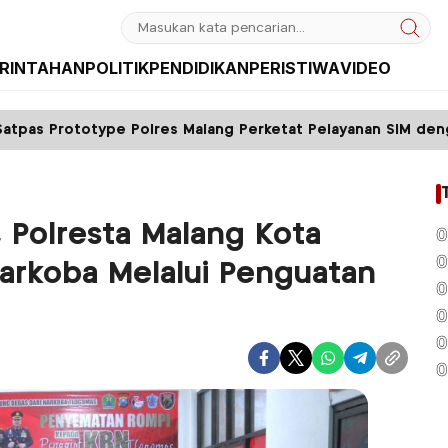
RINTAHAN
POLITIK
PENDIDIKAN
PERISTIWA
VIDEO
Polres Malang Perketat Pelayanan SIM dengan Sistem FIFO
, Polresta Malang Kota
0
0
arkoba Melalui Penguatan
0
0
0
0