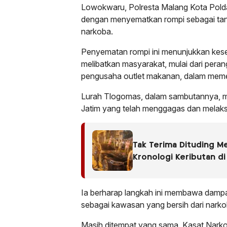
Lowokwaru, Polresta Malang Kota Polda
dengan menyematkan rompi sebagai ta
narkoba.
Penyematan rompi ini menunjukkan kese
melibatkan masyarakat, mulai dari peran
pengusaha outlet makanan, dalam meme
Lurah Tlogomas, dalam sambutannya, m
Jatim yang telah menggagas dan melak
Tak Terima Dituding M
Kronologi Keributan di
Ia berharap langkah ini membawa dampa
sebagai kawasan yang bersih dari narko
Masih ditempat yang sama, Kasat Narko