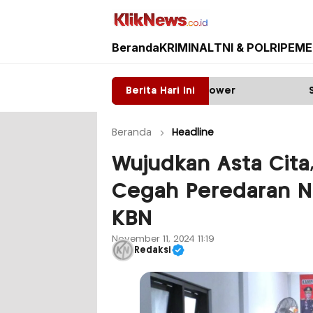
Beranda
KRIMINAL
TNI & POLRI
PEME
Kliknews.co.id
yala: Diduga ada Mafia tower
Berita Hari Ini
Satpas Prototype 
Beranda
Headline
Wujudkan Asta Cita
Cegah Peredaran N
KBN
November 11, 2024 11:19
Redaksi