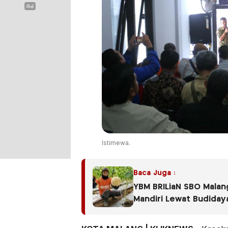
Istimewa.
Baca Juga :
YBM BRILiaN SBO Malang
Mandiri Lewat Budiday