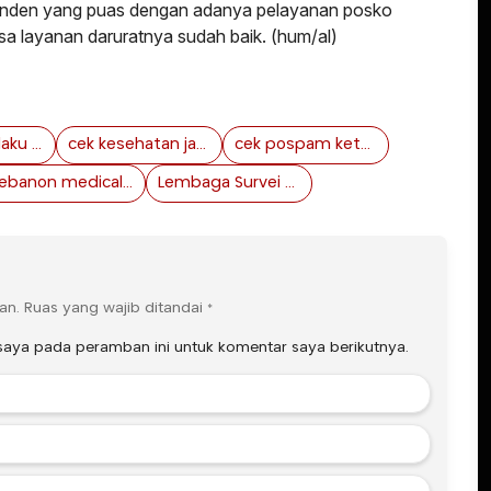
esponden yang puas dengan adanya pelayanan posko
sa layanan daruratnya sudah baik. (hum/al)
Amankan pelaku kriminal saat lebaran
cek kesehatan jawa timur
cek pospam ketupat 2024
Lebanon medical camp TNI
Lembaga Survei KedaiKOPI arus balik
an.
Ruas yang wajib ditandai
*
saya pada peramban ini untuk komentar saya berikutnya.