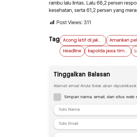
rambu lalu lintas. Lalu 68,2 persen r
kesehatan, serta 61,2 persen yang mera
Post Views:
311
Tag
Acong latif di jakarta
Headline
kapolda jawa timur cek pospam ngawi
Tinggalkan Balasan
Alamat email Anda tidak akan dipublikasik
Simpan nama, email, dan situs web 