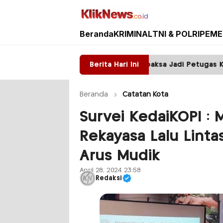
Beranda
KRIMINAL
TNI & POLRI
PEME
Kliknews.co.id
atu, Warga Sumawe Dipaksa Jadi Petugas Kebersihan
Berita Hari Ini
Beranda
Catatan Kota
Survei KedaiKOPI : 
Rekayasa Lalu Linta
Arus Mudik
April 28, 2024 23:58
Redaksi