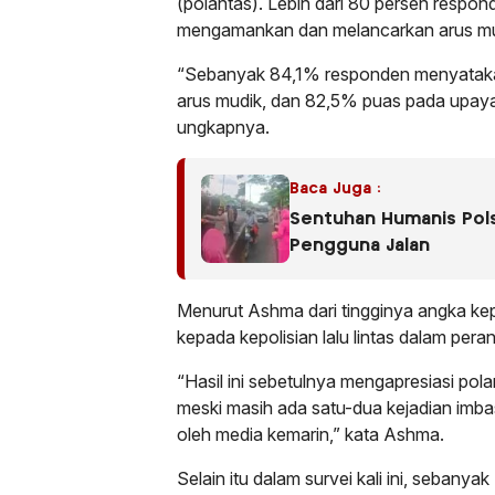
(polantas). Lebih dari 80 persen respo
mengamankan dan melancarkan arus mu
“Sebanyak 84,1% responden menyatakan
arus mudik, dan 82,5% puas pada upaya 
ungkapnya.
Baca Juga :
Sentuhan Humanis Polse
Pengguna Jalan
Menurut Ashma dari tingginya angka kep
kepada kepolisian lalu lintas dalam pera
“Hasil ini sebetulnya mengapresiasi p
meski masih ada satu-dua kejadian imbas
oleh media kemarin,” kata Ashma.
Selain itu dalam survei kali ini, seban