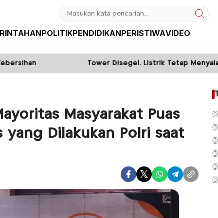
RINTAHAN
POLITIK
PENDIDIKAN
PERISTIWA
VIDEO
Tower Disegel, Listrik Tetap Menyala: Diduga ada Mafi
Mayoritas Masyarakat Puas
0
0
s yang Dilakukan Polri saat
0
0
0
0