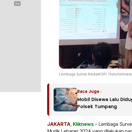
Lembaga Survei KedaiKOPI. (foto/istimew
Baca Juga :
Mobil Disewa Lalu Did
Polsek Tumpang
JAKARTA
,
Kliknews
– Lembaga Survei 
Mudik Lebaran 2024 yang dilakukan pad