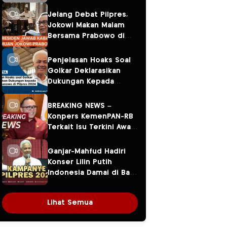
Jelang Debat Pilpres,
Jokowi Makan Malam
Bersama Prabowo di
Menteng
Penjelasan Hoaks Soal
Golkar Deklarasikan
Dukungan Kepada
Ganjar Pranowo di
Pilpres 2024
BREAKING NEWS –
Konpers KemenPAN-RB
Terkait Isu Terkini Awal
Tahun 2024
Ganjar-Mahfud Hadiri
Konser Lilin Putih
Indonesia Damai di Balai
Sarbini
Lihat Semua