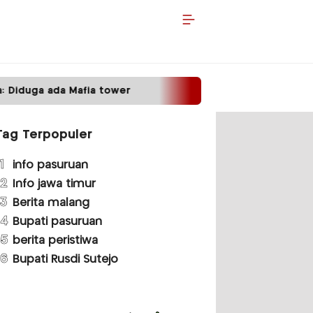
a tower
Satpas Prototype Polres Malang Perke
Tag Terpopuler
1
info pasuruan
2
Info jawa timur
3
Berita malang
4
Bupati pasuruan
5
berita peristiwa
6
Bupati Rusdi Sutejo