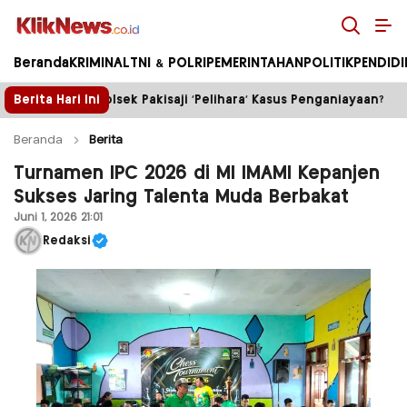
Kliknews.co.id
Beranda
KRIMINAL
TNI & POLRI
PEMERINTAHAN
POLITIK
PENDID
ji ‘Pelihara’ Kasus Penganiayaan?
Berita Hari Ini
Truk Tambang ileg
Beranda
Berita
Turnamen IPC 2026 di MI IMAMI Kepanjen
Sukses Jaring Talenta Muda Berbakat
Juni 1, 2026 21:01
Redaksi