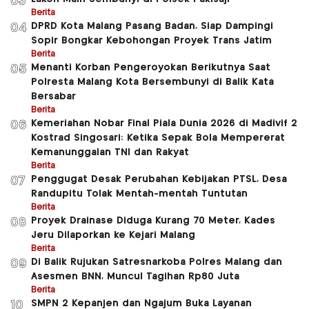
03
Berita
DPRD Kota Malang Pasang Badan, Siap Dampingi
04
Sopir Bongkar Kebohongan Proyek Trans Jatim
Berita
Menanti Korban Pengeroyokan Berikutnya Saat
05
Polresta Malang Kota Bersembunyi di Balik Kata
Bersabar
Berita
Kemeriahan Nobar Final Piala Dunia 2026 di Madivif 2
06
Kostrad Singosari: Ketika Sepak Bola Mempererat
Kemanunggalan TNI dan Rakyat
Berita
Penggugat Desak Perubahan Kebijakan PTSL, Desa
07
Randupitu Tolak Mentah-mentah Tuntutan
Berita
Proyek Drainase Diduga Kurang 70 Meter, Kades
08
Jeru Dilaporkan ke Kejari Malang
Berita
Di Balik Rujukan Satresnarkoba Polres Malang dan
09
Asesmen BNN, Muncul Tagihan Rp80 Juta
Berita
SMPN 2 Kepanjen dan Ngajum Buka Layanan
10