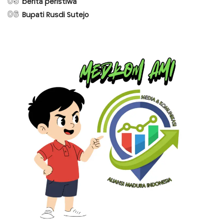
05
berita peristiwa
06
Bupati Rusdi Sutejo