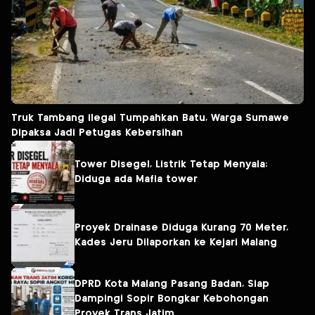
Truk Tambang ilegal Tumpahkan Batu, Warga Sumawe
Dipaksa Jadi Petugas Kebersihan
Tower Disegel, Listrik Tetap Menyala:
Diduga ada Mafia tower
Proyek Drainase Diduga Kurang 70 Meter,
Kades Jeru Dilaporkan ke Kejari Malang
DPRD Kota Malang Pasang Badan, Siap
Dampingi Sopir Bongkar Kebohongan
Proyek Trans Jatim