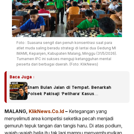
Foto : Suasana sengit dan penuh konsentrasi saat para
atlet muda saling beradu strategi di lantai dua Gedung MI
IMAMI, Kepanjen, Kabupaten Malang, Minggu (31/5/2026).
Turnamen IPC ini sukses menguji ketangguhan mental
peserta dari berbagai daerah. (Foto: KlikNews)
Baca Juga :
Enam Bulan Jalan di Tempat, Benarkah
Polsek Pakisaji ‘Pelihara’ Kasus
Penganiayaan?
MALANG,
KlikNews.Co.Id
–
Ketegangan yang
menyelimuti area kompetisi seketika pecah menjadi
gemuruh tepuk tangan dan tangis haru. Di atas podium,
wajah-wajah belia itu tak lagi mampu menyembunyikan