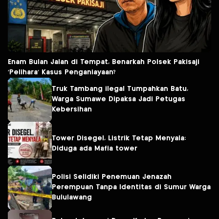
Enam Bulan Jalan di Tempat, Benarkah Polsek Pakisaji
‘Pelihara’ Kasus Penganiayaan?
Truk Tambang ilegal Tumpahkan Batu,
Warga Sumawe Dipaksa Jadi Petugas
Kebersihan
Tower Disegel, Listrik Tetap Menyala:
Diduga ada Mafia tower
Polisi Selidiki Penemuan Jenazah
Perempuan Tanpa Identitas di Sumur Warga
Bululawang