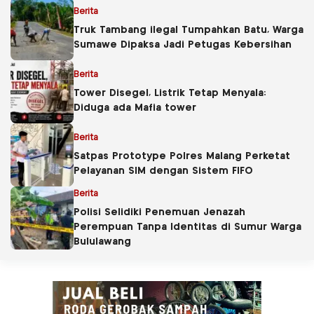
Berita
Truk Tambang ilegal Tumpahkan Batu, Warga
Sumawe Dipaksa Jadi Petugas Kebersihan
Berita
Tower Disegel, Listrik Tetap Menyala:
Diduga ada Mafia tower
Berita
Satpas Prototype Polres Malang Perketat
Pelayanan SIM dengan Sistem FIFO
Berita
Polisi Selidiki Penemuan Jenazah
Perempuan Tanpa Identitas di Sumur Warga
Bululawang