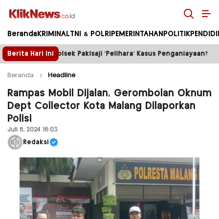
Kliknews.co.id
Beranda
KRIMINAL
TNI & POLRI
PEMERINTAHAN
POLITIK
PENDID
aji ‘Pelihara’ Kasus Penganiayaan?
Berita Hari Ini
Truk Tambang ile
Beranda
Headline
Rampas Mobil Dijalan, Gerombolan Oknum
Dept Collector Kota Malang Dilaporkan
Polisi
Juli 8, 2024 16:03
Redaksi