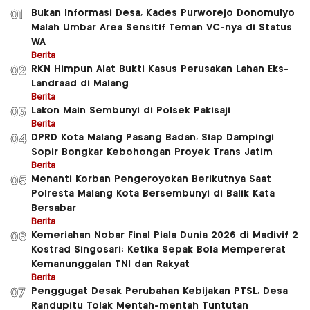
Bukan Informasi Desa, Kades Purworejo Donomulyo
01
Malah Umbar Area Sensitif Teman VC-nya di Status
WA
Berita
RKN Himpun Alat Bukti Kasus Perusakan Lahan Eks-
02
Landraad di Malang
Berita
Lakon Main Sembunyi di Polsek Pakisaji
03
Berita
DPRD Kota Malang Pasang Badan, Siap Dampingi
04
Sopir Bongkar Kebohongan Proyek Trans Jatim
Berita
Menanti Korban Pengeroyokan Berikutnya Saat
05
Polresta Malang Kota Bersembunyi di Balik Kata
Bersabar
Berita
Kemeriahan Nobar Final Piala Dunia 2026 di Madivif 2
06
Kostrad Singosari: Ketika Sepak Bola Mempererat
Kemanunggalan TNI dan Rakyat
Berita
Penggugat Desak Perubahan Kebijakan PTSL, Desa
07
Randupitu Tolak Mentah-mentah Tuntutan