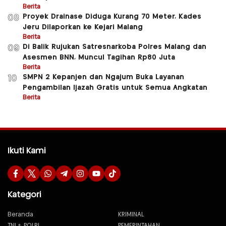
Berita
Proyek Drainase Diduga Kurang 70 Meter, Kades
08
Jeru Dilaporkan ke Kejari Malang
Berita
Di Balik Rujukan Satresnarkoba Polres Malang dan
09
Asesmen BNN, Muncul Tagihan Rp80 Juta
Berita
SMPN 2 Kepanjen dan Ngajum Buka Layanan
10
Pengambilan Ijazah Gratis untuk Semua Angkatan
Berita
Ikuti Kami
Kategori
Beranda
KRIMINAL
TNI & POLRI
PEMERINTAHAN