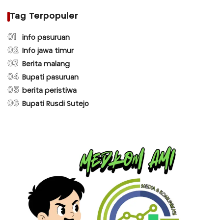
Tag Terpopuler
01
info pasuruan
02
Info jawa timur
03
Berita malang
04
Bupati pasuruan
05
berita peristiwa
06
Bupati Rusdi Sutejo