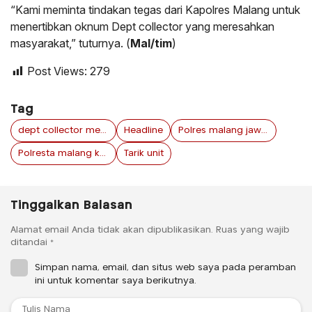
“Kami meminta tindakan tegas dari Kapolres Malang untuk
menertibkan oknum Dept collector yang meresahkan
masyarakat,” tuturnya. (
Mal/tim
)
Post Views:
279
Tag
dept collector meresahkan
Headline
Polres malang jawa timur
Polresta malang kota
Tarik unit
Tinggalkan Balasan
Alamat email Anda tidak akan dipublikasikan.
Ruas yang wajib
ditandai
*
Simpan nama, email, dan situs web saya pada peramban
ini untuk komentar saya berikutnya.