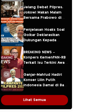
Jelang Debat Pilpres,
Jokowi Makan Malam
Bersama Prabowo di
Menteng
Penjelasan Hoaks Soal
Golkar Deklarasikan
Dukungan Kepada
Ganjar Pranowo di
Pilpres 2024
BREAKING NEWS –
Konpers KemenPAN-RB
Terkait Isu Terkini Awal
Tahun 2024
Ganjar-Mahfud Hadiri
Konser Lilin Putih
Indonesia Damai di Balai
Sarbini
Lihat Semua