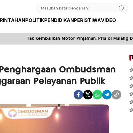
RINTAHAN
POLITIK
PENDIDIKAN
PERISTIWA
VIDEO
Kembalikan Motor Pinjaman, Pria di Malang Ditangkap Polisi
ih Penghargaan Ombudsman
0
0
garaan Pelayanan Publik
0
0
0
0