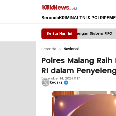
Beranda
KRIMINAL
TNI & POLRI
PEME
Kliknews.co.id
rketat Pelayanan SIM dengan Sistem FIFO
Berita Hari Ini
Tak 
Beranda
Nasional
Polres Malang Ra
RI dalam Penyeleng
Desember 14, 2024 11:17
Redaksi