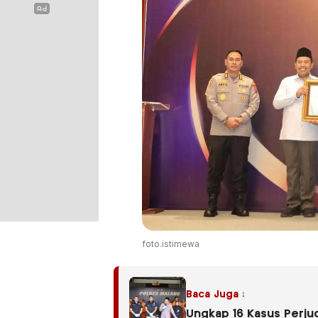
foto.istimewa
Baca Juga :
Ungkap 16 Kasus Perju