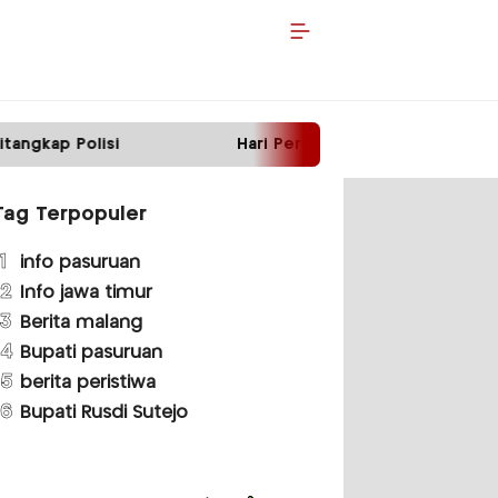
Hari Pertama Bertugas, Kapolres Malang Temui K
Tag Terpopuler
1
info pasuruan
2
Info jawa timur
3
Berita malang
4
Bupati pasuruan
5
berita peristiwa
6
Bupati Rusdi Sutejo