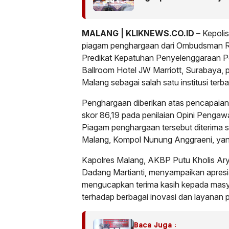
MALANG |
KLIKNEWS.CO.ID –
Kepoli
piagam penghargaan dari Ombudsman R
Predikat Kepatuhan Penyelenggaraan Pe
Ballroom Hotel JW Marriott, Surabaya,
Malang sebagai salah satu institusi ter
Penghargaan diberikan atas pencapaian 
skor 86,19 pada penilaian Opini Penga
Piagam penghargaan tersebut diterima 
Malang, Kompol Nunung Anggraeni, yang
Kapolres Malang, AKBP Putu Kholis Ar
Dadang Martianti, menyampaikan apresia
mengucapkan terima kasih kepada mas
terhadap berbagai inovasi dan layanan p
Baca Juga :