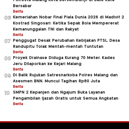
Polresta Malang Kota Bersembunyi di Balik Kata
Bersabar
Berita
Kemeriahan Nobar Final Piala Dunia 2026 di Madivif 2
06
Kostrad Singosari: Ketika Sepak Bola Mempererat
Kemanunggalan TNI dan Rakyat
Berita
Penggugat Desak Perubahan Kebijakan PTSL, Desa
07
Randupitu Tolak Mentah-mentah Tuntutan
Berita
Proyek Drainase Diduga Kurang 70 Meter, Kades
08
Jeru Dilaporkan ke Kejari Malang
Berita
Di Balik Rujukan Satresnarkoba Polres Malang dan
09
Asesmen BNN, Muncul Tagihan Rp80 Juta
Berita
SMPN 2 Kepanjen dan Ngajum Buka Layanan
10
Pengambilan Ijazah Gratis untuk Semua Angkatan
Berita