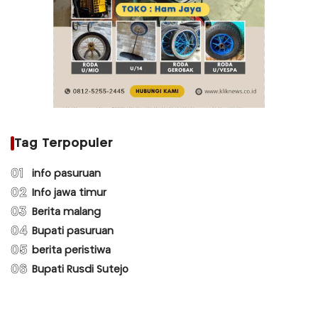
Tag Terpopuler
01
info pasuruan
02
Info jawa timur
03
Berita malang
04
Bupati pasuruan
05
berita peristiwa
06
Bupati Rusdi Sutejo