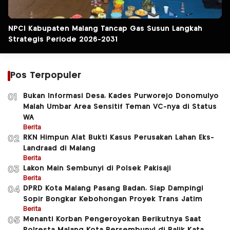
NPCI Kabupaten Malang Tancap Gas Susun Langkah
Strategis Periode 2026-2031
Pos Terpopuler
Bukan Informasi Desa, Kades Purworejo Donomulyo
01
Malah Umbar Area Sensitif Teman VC-nya di Status
WA
Berita
RKN Himpun Alat Bukti Kasus Perusakan Lahan Eks-
02
Landraad di Malang
Berita
Lakon Main Sembunyi di Polsek Pakisaji
03
Berita
DPRD Kota Malang Pasang Badan, Siap Dampingi
04
Sopir Bongkar Kebohongan Proyek Trans Jatim
Berita
Menanti Korban Pengeroyokan Berikutnya Saat
05