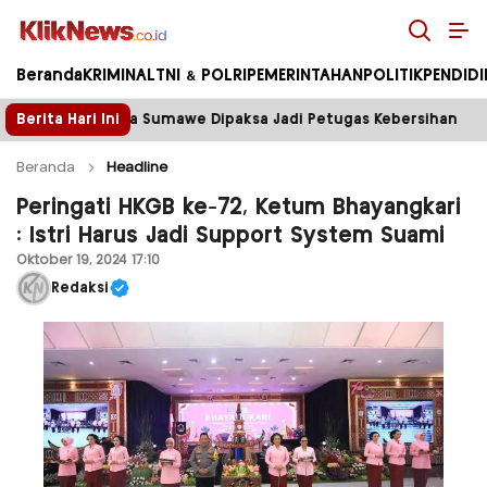
Kliknews.co.id
Beranda
KRIMINAL
TNI & POLRI
PEMERINTAHAN
POLITIK
PENDID
sa Jadi Petugas Kebersihan
Berita Hari Ini
Tower Disegel, Listrik T
Beranda
Headline
Peringati HKGB ke-72, Ketum Bhayangkari
: Istri Harus Jadi Support System Suami
Oktober 19, 2024 17:10
Redaksi