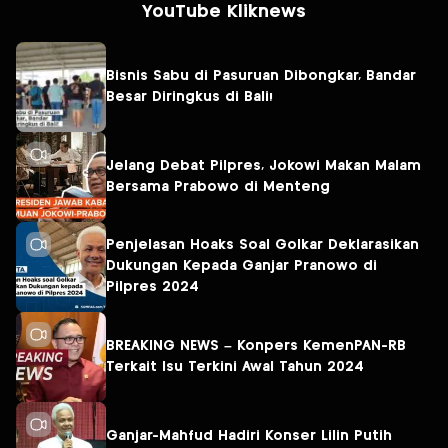
YouTube Kliknews
Bisnis Sabu di Pasuruan Dibongkar, Bandar
Besar Diringkus di Bali!
Jelang Debat Pilpres, Jokowi Makan Malam
Bersama Prabowo di Menteng
Penjelasan Hoaks Soal Golkar Deklarasikan
Dukungan Kepada Ganjar Pranowo di
Pilpres 2024
BREAKING NEWS – Konpers KemenPAN-RB
Terkait Isu Terkini Awal Tahun 2024
Ganjar-Mahfud Hadiri Konser Lilin Putih