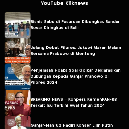
YouTube Kliknews
Bisnis Sabu di Pasuruan Dibongkar, Bandar
Besar Diringkus di Bali!
Jelang Debat Pilpres, Jokowi Makan Malam
Bersama Prabowo di Menteng
Penjelasan Hoaks Soal Golkar Deklarasikan
Dukungan Kepada Ganjar Pranowo di
Pilpres 2024
BREAKING NEWS – Konpers KemenPAN-RB
Terkait Isu Terkini Awal Tahun 2024
Ganjar-Mahfud Hadiri Konser Lilin Putih