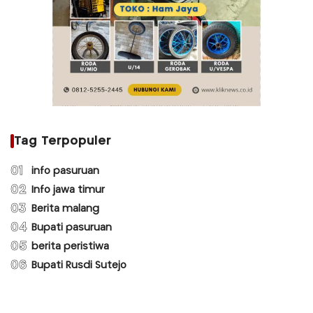
Tag Terpopuler
01
info pasuruan
02
Info jawa timur
03
Berita malang
04
Bupati pasuruan
05
berita peristiwa
06
Bupati Rusdi Sutejo