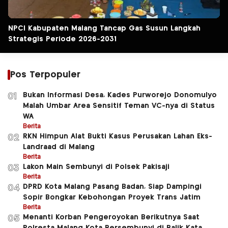
NPCI Kabupaten Malang Tancap Gas Susun Langkah
Strategis Periode 2026-2031
Pos Terpopuler
Bukan Informasi Desa, Kades Purworejo Donomulyo
01
Malah Umbar Area Sensitif Teman VC-nya di Status
WA
Berita
RKN Himpun Alat Bukti Kasus Perusakan Lahan Eks-
02
Landraad di Malang
Berita
Lakon Main Sembunyi di Polsek Pakisaji
03
Berita
DPRD Kota Malang Pasang Badan, Siap Dampingi
04
Sopir Bongkar Kebohongan Proyek Trans Jatim
Berita
Menanti Korban Pengeroyokan Berikutnya Saat
05
Polresta Malang Kota Bersembunyi di Balik Kata