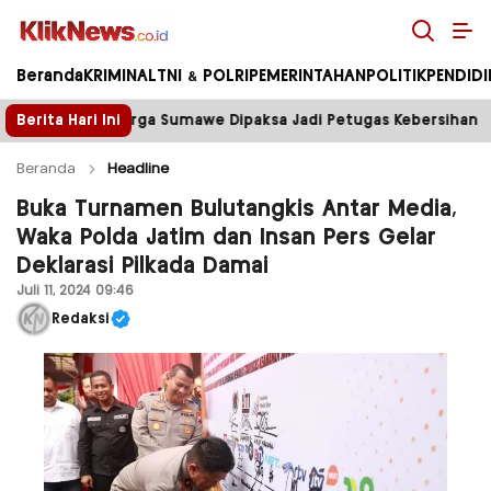
Kliknews.co.id
Beranda
KRIMINAL
TNI & POLRI
PEMERINTAHAN
POLITIK
PENDID
e Dipaksa Jadi Petugas Kebersihan
Berita Hari Ini
Tower Disegel, L
Beranda
Headline
Buka Turnamen Bulutangkis Antar Media,
Waka Polda Jatim dan Insan Pers Gelar
Deklarasi Pilkada Damai
Juli 11, 2024 09:46
Redaksi