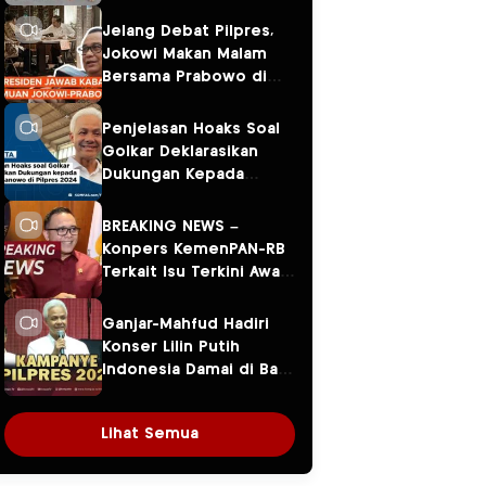
Jelang Debat Pilpres,
Jokowi Makan Malam
Bersama Prabowo di
Menteng
Penjelasan Hoaks Soal
Golkar Deklarasikan
Dukungan Kepada
Ganjar Pranowo di
Pilpres 2024
BREAKING NEWS –
Konpers KemenPAN-RB
Terkait Isu Terkini Awal
Tahun 2024
Ganjar-Mahfud Hadiri
Konser Lilin Putih
Indonesia Damai di Balai
Sarbini
Lihat Semua