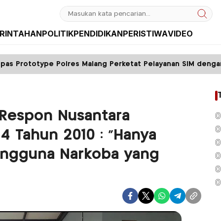
RINTAHAN
POLITIK
PENDIDIKAN
PERISTIWA
VIDEO
res Malang Perketat Pelayanan SIM dengan Sistem FIFO
 Respon Nusantara
0
0
4 Tahun 2010 : “Hanya
0
ngguna Narkoba yang
0
0
0