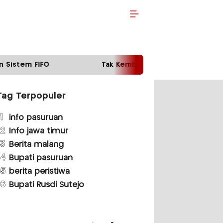
Tak Kembalikan Motor Pinjaman, Pria di Malang Ditan
Tag Terpopuler
1
info pasuruan
2
Info jawa timur
3
Berita malang
4
Bupati pasuruan
5
berita peristiwa
6
Bupati Rusdi Sutejo