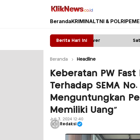
Beranda
KRIMINAL
TNI & POLRI
PEME
Kliknews.co.id
: Diduga ada Mafia tower
Berita Hari Ini
Satpas Prototype Pol
Beranda
Headline
Keberatan PW Fast
Terhadap SEMA No. 
Menguntungkan Pe
Memiliki Uang”
Juli 3, 2024 12:40
Redaksi