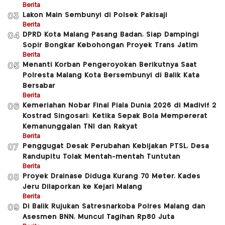
Berita
Lakon Main Sembunyi di Polsek Pakisaji
03
Berita
DPRD Kota Malang Pasang Badan, Siap Dampingi
04
Sopir Bongkar Kebohongan Proyek Trans Jatim
Berita
Menanti Korban Pengeroyokan Berikutnya Saat
05
Polresta Malang Kota Bersembunyi di Balik Kata
Bersabar
Berita
Kemeriahan Nobar Final Piala Dunia 2026 di Madivif 2
06
Kostrad Singosari: Ketika Sepak Bola Mempererat
Kemanunggalan TNI dan Rakyat
Berita
Penggugat Desak Perubahan Kebijakan PTSL, Desa
07
Randupitu Tolak Mentah-mentah Tuntutan
Berita
Proyek Drainase Diduga Kurang 70 Meter, Kades
08
Jeru Dilaporkan ke Kejari Malang
Berita
Di Balik Rujukan Satresnarkoba Polres Malang dan
09
Asesmen BNN, Muncul Tagihan Rp80 Juta