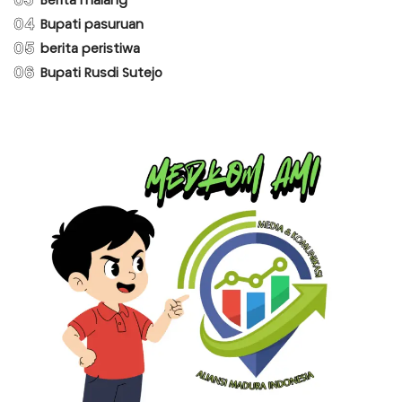
03
Berita malang
04
Bupati pasuruan
05
berita peristiwa
06
Bupati Rusdi Sutejo