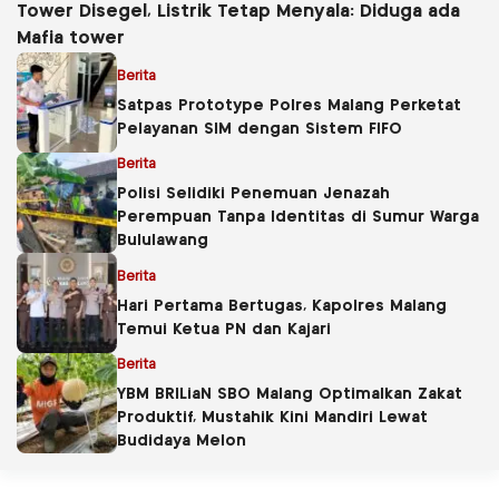
Tower Disegel, Listrik Tetap Menyala: Diduga ada
Mafia tower
Berita
Satpas Prototype Polres Malang Perketat
Pelayanan SIM dengan Sistem FIFO
Berita
Polisi Selidiki Penemuan Jenazah
Perempuan Tanpa Identitas di Sumur Warga
Bululawang
Berita
Hari Pertama Bertugas, Kapolres Malang
Temui Ketua PN dan Kajari
Berita
YBM BRILiaN SBO Malang Optimalkan Zakat
Produktif, Mustahik Kini Mandiri Lewat
Budidaya Melon