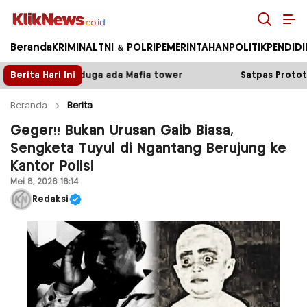
Kliknews.co.id
Beranda
KRIMINAL
TNI & POLRI
PEMERINTAHAN
POLITIK
PENDID
 tower
Berita Hari Ini
Satpas Prototype Polres Malang Perketat Pel
Beranda
Berita
Geger!! Bukan Urusan Gaib Biasa,
Sengketa Tuyul di Ngantang Berujung ke
Kantor Polisi
Mei 8, 2026 16:14
Redaksi