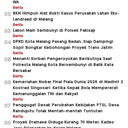
WA
Berita
RKN Himpun Alat Bukti Kasus Perusakan Lahan Eks-
02
Landraad di Malang
Berita
Lakon Main Sembunyi di Polsek Pakisaji
03
Berita
DPRD Kota Malang Pasang Badan, Siap Dampingi
04
Sopir Bongkar Kebohongan Proyek Trans Jatim
Berita
Menanti Korban Pengeroyokan Berikutnya Saat
05
Polresta Malang Kota Bersembunyi di Balik Kata
Bersabar
Berita
Kemeriahan Nobar Final Piala Dunia 2026 di Madivif 2
06
Kostrad Singosari: Ketika Sepak Bola Mempererat
Kemanunggalan TNI dan Rakyat
Berita
Penggugat Desak Perubahan Kebijakan PTSL, Desa
07
Randupitu Tolak Mentah-mentah Tuntutan
Berita
Proyek Drainase Diduga Kurang 70 Meter, Kades
08