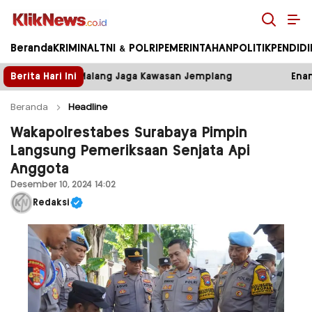
Kliknews.co.id
Beranda
KRIMINAL
TNI & POLRI
PEMERINTAHAN
POLITIK
PENDID
ga Kawasan Jemplang
Berita Hari Ini
Enam Bulan Jalan di Tempat, Bena
Beranda
Headline
Wakapolrestabes Surabaya Pimpin
Langsung Pemeriksaan Senjata Api
Anggota
Desember 10, 2024 14:02
Redaksi