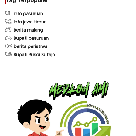
Tag Terpopuler
01
info pasuruan
02
Info jawa timur
03
Berita malang
04
Bupati pasuruan
05
berita peristiwa
06
Bupati Rusdi Sutejo