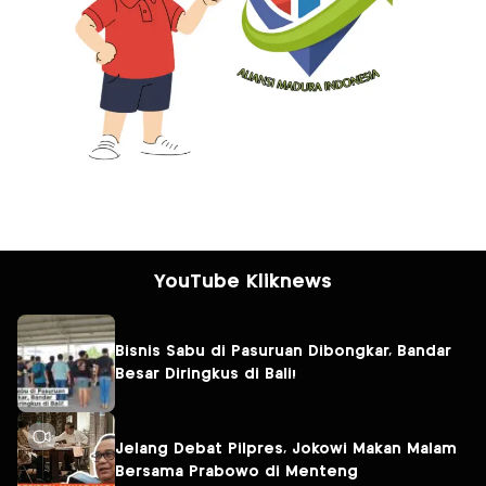
YouTube Kliknews
Bisnis Sabu di Pasuruan Dibongkar, Bandar
Besar Diringkus di Bali!
Jelang Debat Pilpres, Jokowi Makan Malam
Bersama Prabowo di Menteng