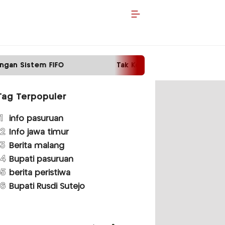
Tak Kembalikan Motor Pinjaman, Pria di Malang
Tag Terpopuler
1
info pasuruan
2
Info jawa timur
3
Berita malang
4
Bupati pasuruan
5
berita peristiwa
6
Bupati Rusdi Sutejo