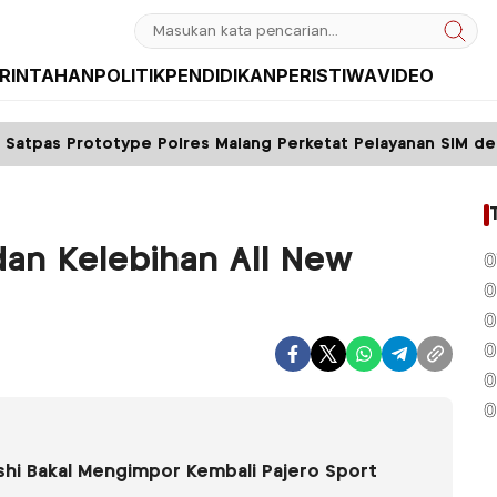
RINTAHAN
POLITIK
PENDIDIKAN
PERISTIWA
VIDEO
e Polres Malang Perketat Pelayanan SIM dengan Sistem FIFO
an Kelebihan All New
0
0
0
0
0
0
shi Bakal Mengimpor Kembali Pajero Sport