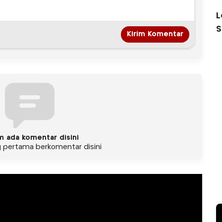
L
S
m ada komentar disini
g pertama berkomentar disini