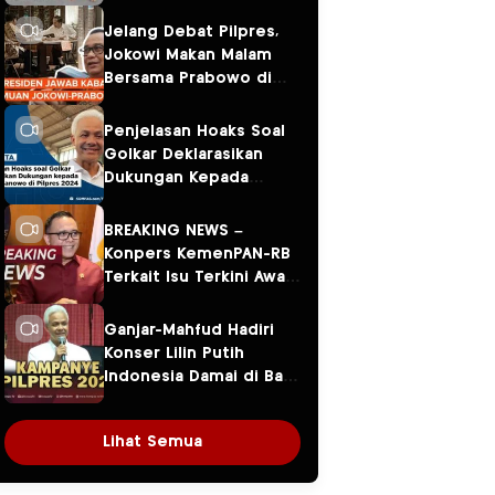
Jelang Debat Pilpres,
Jokowi Makan Malam
Bersama Prabowo di
Menteng
Penjelasan Hoaks Soal
Golkar Deklarasikan
Dukungan Kepada
Ganjar Pranowo di
Pilpres 2024
BREAKING NEWS –
Konpers KemenPAN-RB
Terkait Isu Terkini Awal
Tahun 2024
Ganjar-Mahfud Hadiri
Konser Lilin Putih
Indonesia Damai di Balai
Sarbini
Lihat Semua