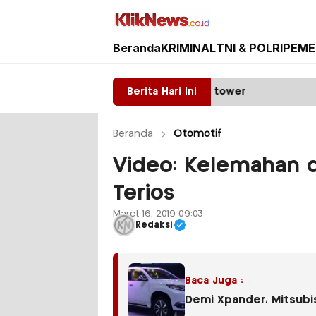
Beranda
KRIMINAL
TNI & POLRI
PEME
Kliknews.co.id
enyala: Diduga ada Mafia tower
Berita Hari Ini
Satpas Prototyp
Beranda
Otomotif
Video: Kelemahan d
Terios
Maret 16, 2019 09:03
Redaksi
Baca Juga :
Demi Xpander, Mitsubi