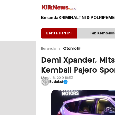
Beranda
KRIMINAL
TNI & POLRI
PEME
Kliknews.co.id
gan Sistem FIFO
Berita Hari Ini
Tak Kembalikan Motor Pinjaman,
Beranda
Otomotif
Demi Xpander, Mits
Kembali Pajero Spo
Maret 16, 2019 10:53
Redaksi