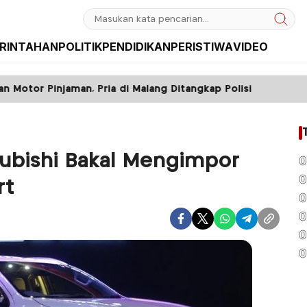
RINTAHAN
POLITIK
PENDIDIKAN
PERISTIWA
VIDEO
 Pria di Malang Ditangkap Polisi
Hari Pertama 
ubishi Bakal Mengimpor
0
0
rt
0
0
0
0