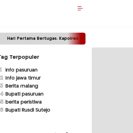
Bertugas, Kapolres Malang Temui Ketua PN dan Kajari
Tag Terpopuler
1
info pasuruan
2
Info jawa timur
3
Berita malang
4
Bupati pasuruan
5
berita peristiwa
6
Bupati Rusdi Sutejo