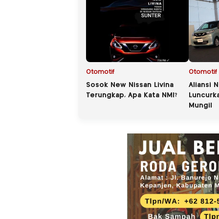
Otomotif
Otomotif
Sosok New Nissan Livina
Aliansi 
Terungkap, Apa Kata NMI?
Luncurka
Mungil