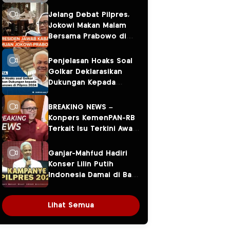
Jelang Debat Pilpres,
Jokowi Makan Malam
Bersama Prabowo di
Menteng
Penjelasan Hoaks Soal
Golkar Deklarasikan
Dukungan Kepada
Ganjar Pranowo di
Pilpres 2024
BREAKING NEWS –
Konpers KemenPAN-RB
Terkait Isu Terkini Awal
Tahun 2024
Ganjar-Mahfud Hadiri
Konser Lilin Putih
Indonesia Damai di Balai
Sarbini
Lihat Semua