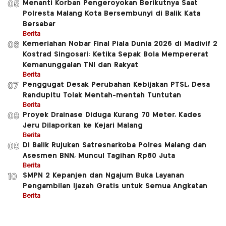
Menanti Korban Pengeroyokan Berikutnya Saat
05
Polresta Malang Kota Bersembunyi di Balik Kata
Bersabar
Berita
Kemeriahan Nobar Final Piala Dunia 2026 di Madivif 2
06
Kostrad Singosari: Ketika Sepak Bola Mempererat
Kemanunggalan TNI dan Rakyat
Berita
Penggugat Desak Perubahan Kebijakan PTSL, Desa
07
Randupitu Tolak Mentah-mentah Tuntutan
Berita
Proyek Drainase Diduga Kurang 70 Meter, Kades
08
Jeru Dilaporkan ke Kejari Malang
Berita
Di Balik Rujukan Satresnarkoba Polres Malang dan
09
Asesmen BNN, Muncul Tagihan Rp80 Juta
Berita
SMPN 2 Kepanjen dan Ngajum Buka Layanan
10
Pengambilan Ijazah Gratis untuk Semua Angkatan
Berita