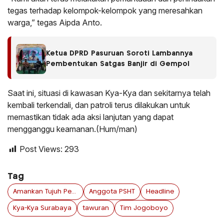
tegas terhadap kelompok-kelompok yang meresahkan
warga,” tegas Aipda Anto.
Ketua DPRD Pasuruan Soroti Lambannya
Pembentukan Satgas Banjir di Gempol
Saat ini, situasi di kawasan Kya-Kya dan sekitarnya telah
kembali terkendali, dan patroli terus dilakukan untuk
memastikan tidak ada aksi lanjutan yang dapat
mengganggu keamanan.(Hum/man)
Post Views:
293
Tag
Amankan Tujuh Pemuda
Anggota PSHT
Headline
Kya-Kya Surabaya
tawuran
Tim Jogoboyo