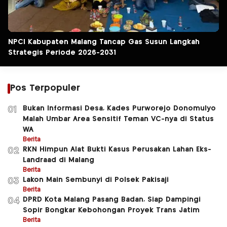
NPCI Kabupaten Malang Tancap Gas Susun Langkah
Strategis Periode 2026-2031
Pos Terpopuler
Bukan Informasi Desa, Kades Purworejo Donomulyo
01
Malah Umbar Area Sensitif Teman VC-nya di Status
WA
Berita
RKN Himpun Alat Bukti Kasus Perusakan Lahan Eks-
02
Landraad di Malang
Berita
Lakon Main Sembunyi di Polsek Pakisaji
03
Berita
DPRD Kota Malang Pasang Badan, Siap Dampingi
04
Sopir Bongkar Kebohongan Proyek Trans Jatim
Berita