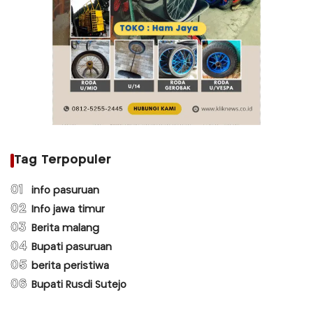
Tag Terpopuler
01
info pasuruan
02
Info jawa timur
03
Berita malang
04
Bupati pasuruan
05
berita peristiwa
06
Bupati Rusdi Sutejo