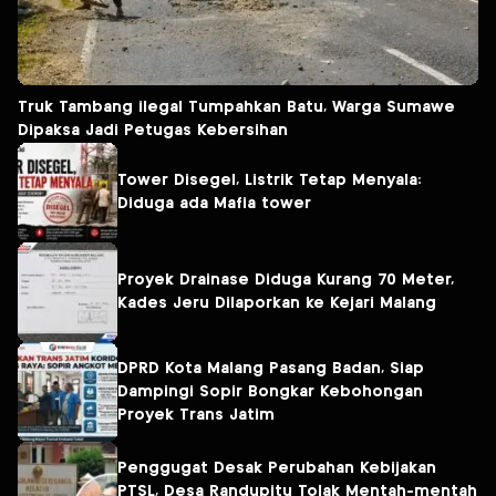
Truk Tambang ilegal Tumpahkan Batu, Warga Sumawe
Dipaksa Jadi Petugas Kebersihan
Tower Disegel, Listrik Tetap Menyala:
Diduga ada Mafia tower
Proyek Drainase Diduga Kurang 70 Meter,
Kades Jeru Dilaporkan ke Kejari Malang
DPRD Kota Malang Pasang Badan, Siap
Dampingi Sopir Bongkar Kebohongan
Proyek Trans Jatim
Penggugat Desak Perubahan Kebijakan
PTSL, Desa Randupitu Tolak Mentah-mentah