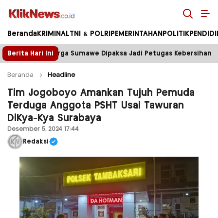
Kliknews.co.id
Beranda
KRIMINAL
TNI & POLRI
PEMERINTAHAN
POLITIK
PENDID
e Dipaksa Jadi Petugas Kebersihan
Berita Hari Ini
Tower Disegel, L
Beranda
Headline
Tim Jogoboyo Amankan Tujuh Pemuda
Terduga Anggota PSHT Usai Tawuran
DiKya-Kya Surabaya
Desember 5, 2024 17:44
Redaksi