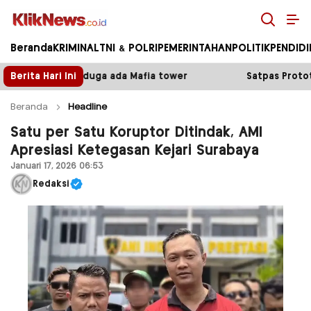
Kliknews.co.id
Beranda
KRIMINAL
TNI & POLRI
PEMERINTAHAN
POLITIK
PENDID
a tower
Berita Hari Ini
Satpas Prototype Polres Malang Perketat Pe
Beranda
Headline
Satu per Satu Koruptor Ditindak, AMI
Apresiasi Ketegasan Kejari Surabaya
Januari 17, 2026 06:53
Redaksi