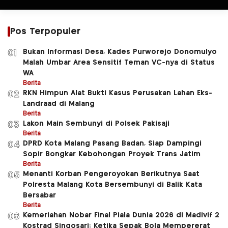
Pos Terpopuler
Bukan Informasi Desa, Kades Purworejo Donomulyo
01
Malah Umbar Area Sensitif Teman VC-nya di Status
WA
Berita
RKN Himpun Alat Bukti Kasus Perusakan Lahan Eks-
02
Landraad di Malang
Berita
Lakon Main Sembunyi di Polsek Pakisaji
03
Berita
DPRD Kota Malang Pasang Badan, Siap Dampingi
04
Sopir Bongkar Kebohongan Proyek Trans Jatim
Berita
Menanti Korban Pengeroyokan Berikutnya Saat
05
Polresta Malang Kota Bersembunyi di Balik Kata
Bersabar
Berita
Kemeriahan Nobar Final Piala Dunia 2026 di Madivif 2
06
Kostrad Singosari: Ketika Sepak Bola Mempererat