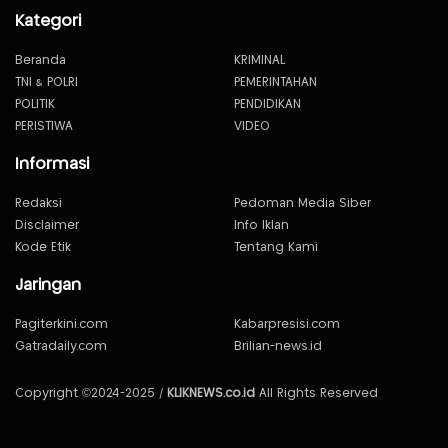
Kategori
Beranda
KRIMINAL
TNI & POLRI
PEMERINTAHAN
POLITIK
PENDIDIKAN
PERISTIWA
VIDEO
Informasi
Redaksi
Pedoman Media Siber
Disclaimer
Info Iklan
Kode Etik
Tentang Kami
Jaringan
Pagiterkini.com
Kabarpresisi.com
Gatradaily.com
Brilian-news.id
Copyright ©2024-2025 /
KLIKNEWS.co.id
All Rights Reserved