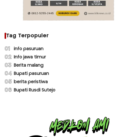
Tag Terpopuler
01
info pasuruan
02
Info jawa timur
03
Berita malang
04
Bupati pasuruan
05
berita peristiwa
06
Bupati Rusdi Sutejo