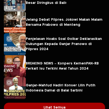
Besar Diringkus di Bali!
Jelang Debat Pilpres, Jokowi Makan Malam
Bersama Prabowo di Menteng
Penjelasan Hoaks Soal Golkar Deklarasikan
Dukungan Kepada Ganjar Pranowo di
Pilpres 2024
BREAKING NEWS – Konpers KemenPAN-RB
Terkait Isu Terkini Awal Tahun 2024
Ganjar-Mahfud Hadiri Konser Lilin Putih
Indonesia Damai di Balai Sarbini
Lihat Semua