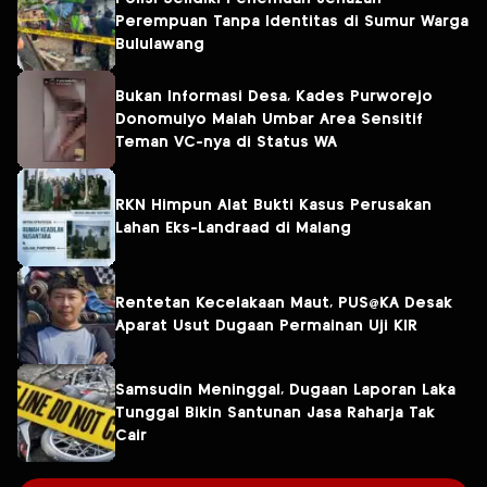
Perempuan Tanpa Identitas di Sumur Warga
Bululawang
Bukan Informasi Desa, Kades Purworejo
Donomulyo Malah Umbar Area Sensitif
Teman VC-nya di Status WA
RKN Himpun Alat Bukti Kasus Perusakan
Lahan Eks-Landraad di Malang
Rentetan Kecelakaan Maut, PUS@KA Desak
Aparat Usut Dugaan Permainan Uji KIR
Samsudin Meninggal, Dugaan Laporan Laka
Tunggal Bikin Santunan Jasa Raharja Tak
Cair