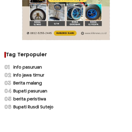
Tag Terpopuler
01
info pasuruan
02
Info jawa timur
03
Berita malang
04
Bupati pasuruan
05
berita peristiwa
06
Bupati Rusdi Sutejo