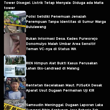
Tower Disegel, Listrik Tetap Menyala: Diduga ada Mafia
tower
Polisi Selidiki Penemuan Jenazah
Perempuan Tanpa Identitas di Sumur Warga
Bululawang
Bukan Informasi Desa, Kades Purworejo
Donomulyo Malah Umbar Area Sensitif
Teman VC-nya di Status WA
RKN Himpun Alat Bukti Kasus Perusakan
Lahan Eks-Landraad di Malang
Rentetan Kecelakaan Maut, PUS@KA Desak
Aparat Usut Dugaan Permainan Uji KIR
Samsudin Meninggal, Dugaan Laporan Laka