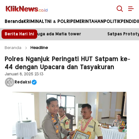
Kliknews.co.id
Beranda
KRIMINAL
TNI & POLRI
PEMERINTAHAN
POLITIK
PENDID
Mafia tower
Berita Hari Ini
Satpas Prototype Polres Malang Perketa
Beranda
Headline
Polres Nganjuk Peringati HUT Satpam ke-
44 dengan Upacara dan Tasyakuran
Januari 8, 2025 23:13
Redaksi