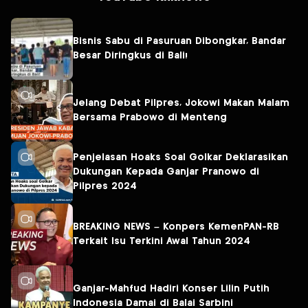
Bisnis Sabu di Pasuruan Dibongkar, Bandar
Besar Diringkus di Bali!
Jelang Debat Pilpres, Jokowi Makan Malam
Bersama Prabowo di Menteng
Penjelasan Hoaks Soal Golkar Deklarasikan
Dukungan Kepada Ganjar Pranowo di
Pilpres 2024
BREAKING NEWS – Konpers KemenPAN-RB
Terkait Isu Terkini Awal Tahun 2024
Ganjar-Mahfud Hadiri Konser Lilin Putih
Indonesia Damai di Balai Sarbini