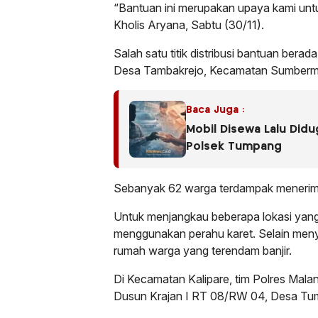
“Bantuan ini merupakan upaya kami un
Kholis Aryana, Sabtu (30/11).
Salah satu titik distribusi bantuan be
Desa Tambakrejo, Kecamatan Sumberm
Baca Juga :
Mobil Disewa Lalu Did
Polsek Tumpang
Sebanyak 62 warga terdampak menerima b
Untuk menjangkau beberapa lokasi yang 
menggunakan perahu karet. Selain meny
rumah warga yang terendam banjir.
Di Kecamatan Kalipare, tim Polres Mal
Dusun Krajan I RT 08/RW 04, Desa Tum