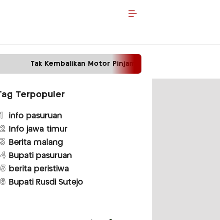
an Motor Pinjaman, Pria di Malang Ditangkap Polisi
Tag Terpopuler
1
info pasuruan
2
Info jawa timur
3
Berita malang
4
Bupati pasuruan
5
berita peristiwa
6
Bupati Rusdi Sutejo