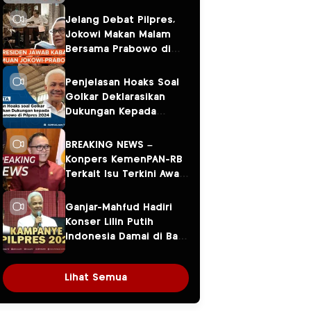
Jelang Debat Pilpres,
Jokowi Makan Malam
Bersama Prabowo di
Menteng
Penjelasan Hoaks Soal
Golkar Deklarasikan
Dukungan Kepada
Ganjar Pranowo di
Pilpres 2024
BREAKING NEWS –
Konpers KemenPAN-RB
Terkait Isu Terkini Awal
Tahun 2024
Ganjar-Mahfud Hadiri
Konser Lilin Putih
Indonesia Damai di Balai
Sarbini
Lihat Semua