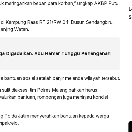
tuk meringankan beban para korban,” ungkap AKBP Putu
L
S
rada di Kampung Raas RT 21/RW 04, Dusun Sendangbiru,
anjing Wetan.
uga Digadaikan, Abu Hamar Tunggu Penanganan
antuan sosial setelah banjir melanda wilayah tersebut.
sulit diakses, tim Polres Malang bahkan harus
alurkan bantuan, rombongan juga meninjau kondisi
ang Polda Jatim menyerahkan bantuan kepada warga
pakrejo.