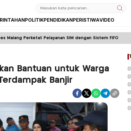
RINTAHAN
POLITIK
PENDIDIKAN
PERISTIWA
VIDEO
Pelayanan SIM dengan Sistem FIFO
Tak Kembalik
rkan Bantuan untuk Warga
0
0
Terdampak Banjir
0
0
0
0