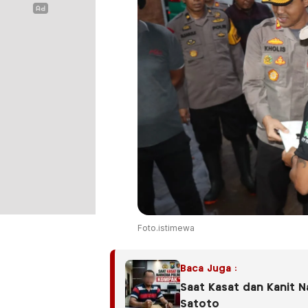
Foto.istimewa
Baca Juga :
Saat Kasat dan Kanit N
Satoto