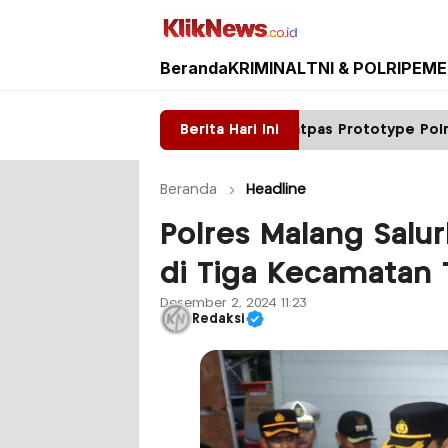
Beranda
KRIMINAL
TNI & POLRI
PEME
Kliknews.co.id
wer
Satpas Prototype Polres Malang Perketat 
Berita Hari Ini
Beranda
Headline
Polres Malang Salu
di Tiga Kecamatan 
Desember 2, 2024 11:23
Redaksi