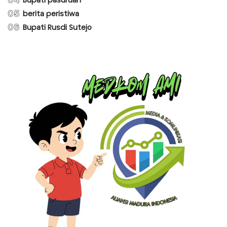
04
Bupati pasuruan
05
berita peristiwa
06
Bupati Rusdi Sutejo