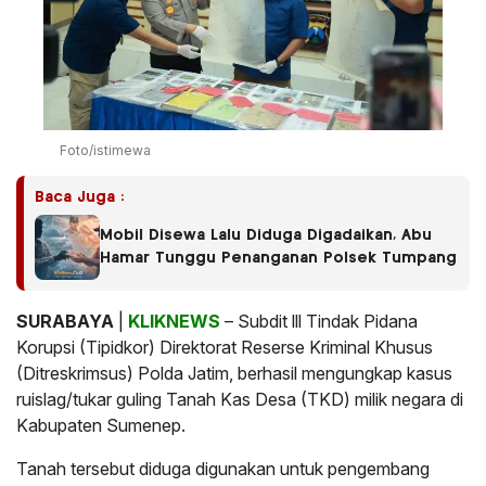
Foto/istimewa
Baca Juga :
Mobil Disewa Lalu Diduga Digadaikan, Abu
Hamar Tunggu Penanganan Polsek Tumpang
SURABAYA
|
KLIKNEWS
– Subdit lll Tindak Pidana
Korupsi (Tipidkor) Direktorat Reserse Kriminal Khusus
(Ditreskrimsus) Polda Jatim, berhasil mengungkap kasus
ruislag/tukar guling Tanah Kas Desa (TKD) milik negara di
Kabupaten Sumenep.
Tanah tersebut diduga digunakan untuk pengembang