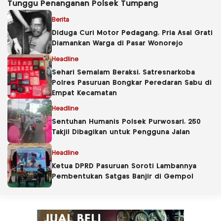
Tunggu Penanganan Polsek Tumpang
Berita
Diduga Curi Motor Pedagang, Pria Asal Grati
Diamankan Warga di Pasar Wonorejo
Headline
Sehari Semalam Beraksi, Satresnarkoba
Polres Pasuruan Bongkar Peredaran Sabu di
Empat Kecamatan
Headline
Sentuhan Humanis Polsek Purwosari, 250
Takjil Dibagikan untuk Pengguna Jalan
Headline
Ketua DPRD Pasuruan Soroti Lambannya
Pembentukan Satgas Banjir di Gempol