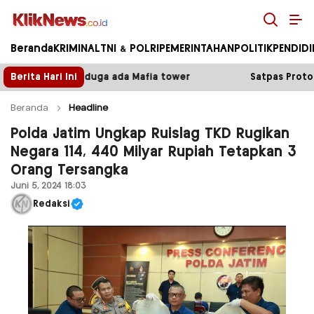
Kliknews.co.id
Beranda
KRIMINAL
TNI & POLRI
PEMERINTAHAN
POLITIK
PENDID
a Mafia tower
Berita Hari Ini
Satpas Prototype Polres Malang Perket
Beranda
Headline
Polda Jatim Ungkap Ruislag TKD Rugikan
Negara 114, 440 Milyar Rupiah Tetapkan 3
Orang Tersangka
Juni 5, 2024 18:03
Redaksi