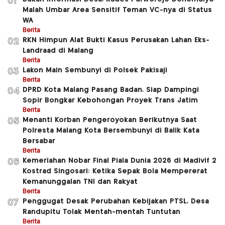
01
Malah Umbar Area Sensitif Teman VC-nya di Status
WA
Berita
RKN Himpun Alat Bukti Kasus Perusakan Lahan Eks-
02
Landraad di Malang
Berita
Lakon Main Sembunyi di Polsek Pakisaji
03
Berita
DPRD Kota Malang Pasang Badan, Siap Dampingi
04
Sopir Bongkar Kebohongan Proyek Trans Jatim
Berita
Menanti Korban Pengeroyokan Berikutnya Saat
05
Polresta Malang Kota Bersembunyi di Balik Kata
Bersabar
Berita
Kemeriahan Nobar Final Piala Dunia 2026 di Madivif 2
06
Kostrad Singosari: Ketika Sepak Bola Mempererat
Kemanunggalan TNI dan Rakyat
Berita
Penggugat Desak Perubahan Kebijakan PTSL, Desa
07
Randupitu Tolak Mentah-mentah Tuntutan
Berita