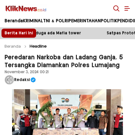
Kliknews.co.id
Beranda
KRIMINAL
TNI & POLRI
PEMERINTAHAN
POLITIK
PENDID
Mafia tower
Berita Hari Ini
Satpas Prototype Polres Malang Perketa
Beranda
Headline
Peredaran Narkoba dan Ladang Ganja, 5
Tersangka Diamankan Polres Lumajang
November 3, 2024 00:21
Redaksi