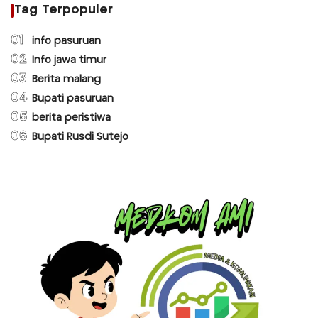
Tag Terpopuler
01
info pasuruan
02
Info jawa timur
03
Berita malang
04
Bupati pasuruan
05
berita peristiwa
06
Bupati Rusdi Sutejo