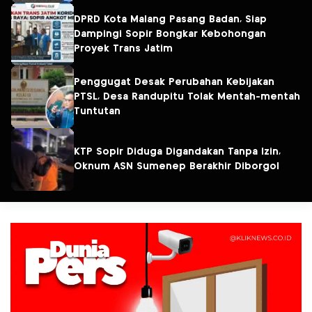
DPRD Kota Malang Pasang Badan, Siap
Dampingi Sopir Bongkar Kebohongan
Proyek Trans Jatim
Penggugat Desak Perubahan Kebijakan
PTSL, Desa Randupitu Tolak Mentah-mentah
Tuntutan
KTP Sopir Diduga Digandakan Tanpa Izin,
Oknum ASN Sumenep Berakhir Diborgol