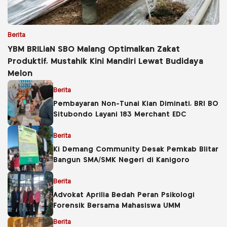
Berita
YBM BRILiaN SBO Malang Optimalkan Zakat
Produktif, Mustahik Kini Mandiri Lewat Budidaya
Melon
Berita
Pembayaran Non-Tunai Kian Diminati, BRI BO
Situbondo Layani 183 Merchant EDC
Berita
Ki Demang Community Desak Pemkab Blitar
Bangun SMA/SMK Negeri di Kanigoro
Berita
Advokat Aprilia Bedah Peran Psikologi
Forensik Bersama Mahasiswa UMM
Berita