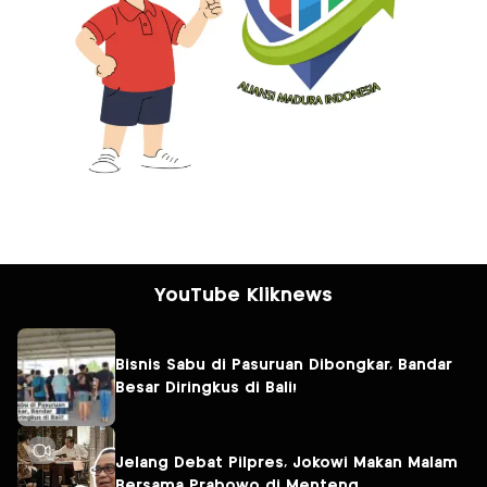
YouTube Kliknews
Bisnis Sabu di Pasuruan Dibongkar, Bandar
Besar Diringkus di Bali!
Jelang Debat Pilpres, Jokowi Makan Malam
Bersama Prabowo di Menteng