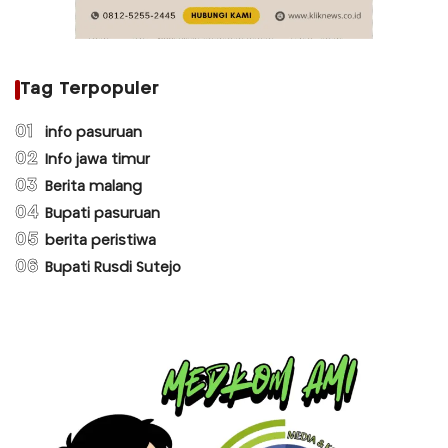
Tag Terpopuler
01
info pasuruan
02
Info jawa timur
03
Berita malang
04
Bupati pasuruan
05
berita peristiwa
06
Bupati Rusdi Sutejo