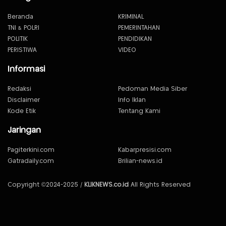
Beranda
KRIMINAL
TNI & POLRI
PEMERINTAHAN
POLITIK
PENDIDIKAN
PERISTIWA
VIDEO
Informasi
Redaksi
Pedoman Media Siber
Disclaimer
Info Iklan
Kode Etik
Tentang Kami
Jaringan
Pagiterkini.com
Kabarpresisi.com
Gatradaily.com
Brilian-news.id
Copyright ©2024-2025 /
KLIKNEWS.co.id
All Rights Reserved