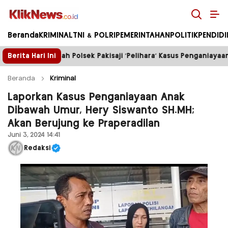
Kliknews.co.id
Beranda
KRIMINAL
TNI & POLRI
PEMERINTAHAN
POLITIK
PENDID
ek Pakisaji ‘Pelihara’ Kasus Penganiayaan?
Berita Hari Ini
Truk Tam
Beranda
Kriminal
Laporkan Kasus Penganiayaan Anak
Dibawah Umur, Hery Siswanto SH.MH;
Akan Berujung ke Praperadilan
Juni 3, 2024 14:41
Redaksi