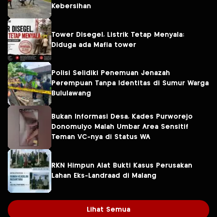
Kebersihan
Tower Disegel, Listrik Tetap Menyala:
Diduga ada Mafia tower
Polisi Selidiki Penemuan Jenazah
Perempuan Tanpa Identitas di Sumur Warga
Bululawang
Bukan Informasi Desa, Kades Purworejo
Donomulyo Malah Umbar Area Sensitif
Teman VC-nya di Status WA
RKN Himpun Alat Bukti Kasus Perusakan
Lahan Eks-Landraad di Malang
Lihat Semua