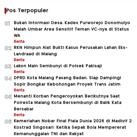
Pos Terpopuler
Bukan Informasi Desa, Kades Purworejo Donomulyo
01
Malah Umbar Area Sensitif Teman VC-nya di Status
WA
Berita
RKN Himpun Alat Bukti Kasus Perusakan Lahan Eks-
02
Landraad di Malang
Berita
Lakon Main Sembunyi di Polsek Pakisaji
03
Berita
DPRD Kota Malang Pasang Badan, Siap Dampingi
04
Sopir Bongkar Kebohongan Proyek Trans Jatim
Berita
Menanti Korban Pengeroyokan Berikutnya Saat
05
Polresta Malang Kota Bersembunyi di Balik Kata
Bersabar
Berita
Kemeriahan Nobar Final Piala Dunia 2026 di Madivif 2
06
Kostrad Singosari: Ketika Sepak Bola Mempererat
Kemanunggalan TNI dan Rakyat