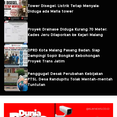
Tower Disegel, Listrik Tetap Menyala:
Diduga ada Mafia tower
Proyek Drainase Diduga Kurang 70 Meter,
Kades Jeru Dilaporkan ke Kejari Malang
DPRD Kota Malang Pasang Badan, Siap
Dampingi Sopir Bongkar Kebohongan
Proyek Trans Jatim
Penggugat Desak Perubahan Kebijakan
PTSL, Desa Randupitu Tolak Mentah-mentah
Tuntutan