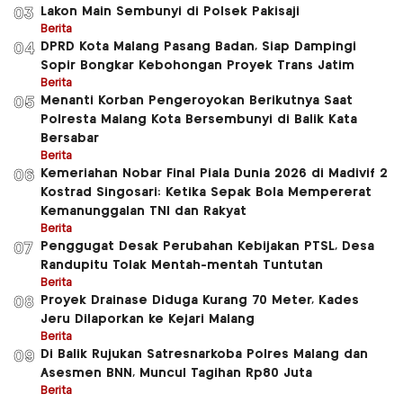
Lakon Main Sembunyi di Polsek Pakisaji
03
Berita
DPRD Kota Malang Pasang Badan, Siap Dampingi
04
Sopir Bongkar Kebohongan Proyek Trans Jatim
Berita
Menanti Korban Pengeroyokan Berikutnya Saat
05
Polresta Malang Kota Bersembunyi di Balik Kata
Bersabar
Berita
Kemeriahan Nobar Final Piala Dunia 2026 di Madivif 2
06
Kostrad Singosari: Ketika Sepak Bola Mempererat
Kemanunggalan TNI dan Rakyat
Berita
Penggugat Desak Perubahan Kebijakan PTSL, Desa
07
Randupitu Tolak Mentah-mentah Tuntutan
Berita
Proyek Drainase Diduga Kurang 70 Meter, Kades
08
Jeru Dilaporkan ke Kejari Malang
Berita
Di Balik Rujukan Satresnarkoba Polres Malang dan
09
Asesmen BNN, Muncul Tagihan Rp80 Juta
Berita