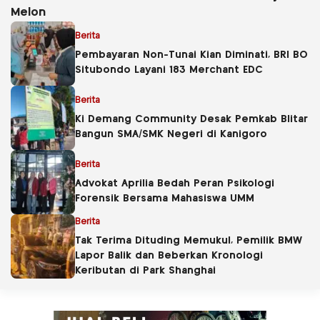
Melon
Berita
Pembayaran Non-Tunai Kian Diminati, BRI BO
Situbondo Layani 183 Merchant EDC
Berita
Ki Demang Community Desak Pemkab Blitar
Bangun SMA/SMK Negeri di Kanigoro
Berita
Advokat Aprilia Bedah Peran Psikologi
Forensik Bersama Mahasiswa UMM
Berita
Tak Terima Dituding Memukul, Pemilik BMW
Lapor Balik dan Beberkan Kronologi
Keributan di Park Shanghai