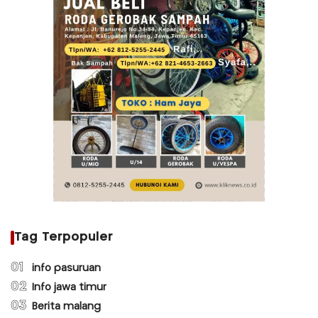
Tag Terpopuler
01
info pasuruan
02
Info jawa timur
03
Berita malang