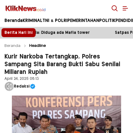
Kliknews.co.id
Beranda
KRIMINAL
TNI & POLRI
PEMERINTAHAN
POLITIK
PENDID
duga ada Mafia tower
Berita Hari Ini
Satpas Prototype Polres Malang
Beranda
Headline
Kurir Narkoba Tertangkap, Polres
Sampang Sita Barang Bukti Sabu Senilai
Miliaran Rupiah
April 24, 2025 08:13
Redaksi