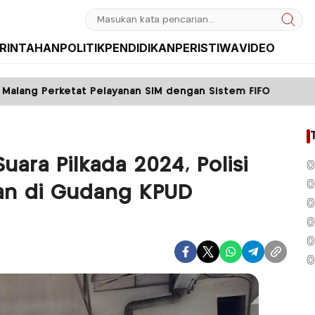
RINTAHAN
POLITIK
PENDIDIKAN
PERISTIWA
VIDEO
ayanan SIM dengan Sistem FIFO
Tak Kembalikan 
ara Pilkada 2024, Polisi
0
0
an di Gudang KPUD
0
0
0
0