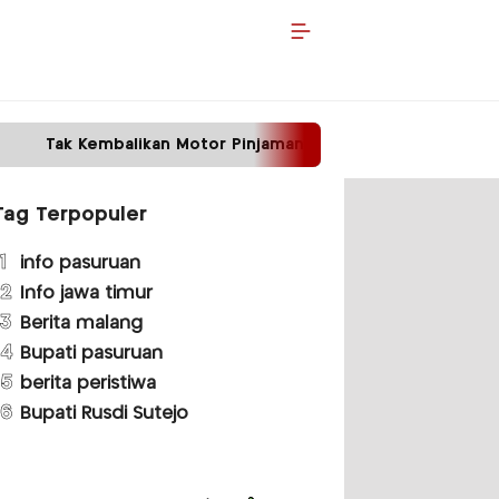
Motor Pinjaman, Pria di Malang Ditangkap Polisi
Tag Terpopuler
1
info pasuruan
2
Info jawa timur
3
Berita malang
4
Bupati pasuruan
5
berita peristiwa
6
Bupati Rusdi Sutejo