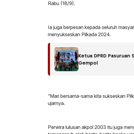
Rabu (18/9).
Ia juga berpesan kepada seluruh masyara
menyukseskan Pilkada 2024.
Ketua DPRD Pasuruan S
Gempol
“Mari bersama-sama kita sukseskan Pil
ujarnya.
Perwira lulusan akpol 2003 itu juga m