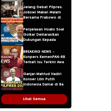
Jelang Debat Pilpres,
Jokowi Makan Malam
Bersama Prabowo di
Menteng
Penjelasan Hoaks Soal
Golkar Deklarasikan
Dukungan Kepada
Ganjar Pranowo di
Pilpres 2024
BREAKING NEWS –
Konpers KemenPAN-RB
Terkait Isu Terkini Awal
Tahun 2024
Ganjar-Mahfud Hadiri
Konser Lilin Putih
Indonesia Damai di Balai
Sarbini
Lihat Semua