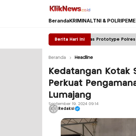
Beranda
KRIMINAL
TNI & POLRI
PEME
Kliknews.co.id
Satpas Prototype Polres Malang Perketat Pel
Berita Hari Ini
Beranda
Headline
Kedatangan Kotak Su
Perkuat Pengaman
Lumajang
September 19, 2024 09:14
Redaksi