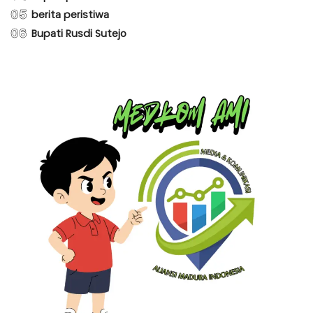
05
berita peristiwa
06
Bupati Rusdi Sutejo