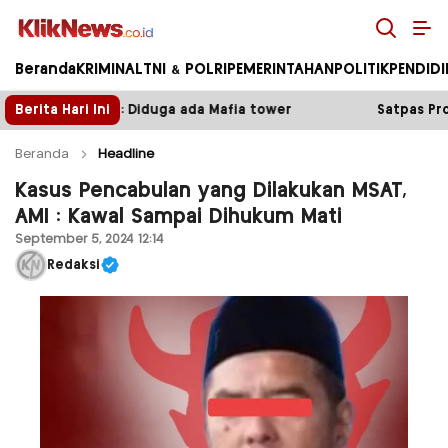
Kliknews.co.id
Beranda
KRIMINAL
TNI & POLRI
PEMERINTAHAN
POLITIK
PENDID
ada Mafia tower
Berita Hari Ini
Satpas Prototype Polres Malang Perk
Beranda
Headline
Kasus Pencabulan yang Dilakukan MSAT,
AMI : Kawal Sampai Dihukum Mati
September 5, 2024 12:14
Redaksi