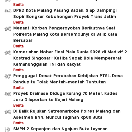
Berita
DPRD Kota Malang Pasang Badan, Siap Dampingi
04
Sopir Bongkar Kebohongan Proyek Trans Jatim
Berita
Menanti Korban Pengeroyokan Berikutnya Saat
05
Polresta Malang Kota Bersembunyi di Balik Kata
Bersabar
Berita
Kemeriahan Nobar Final Piala Dunia 2026 di Madivif 2
06
Kostrad Singosari: Ketika Sepak Bola Mempererat
Kemanunggalan TNI dan Rakyat
Berita
Penggugat Desak Perubahan Kebijakan PTSL, Desa
07
Randupitu Tolak Mentah-mentah Tuntutan
Berita
Proyek Drainase Diduga Kurang 70 Meter, Kades
08
Jeru Dilaporkan ke Kejari Malang
Berita
Di Balik Rujukan Satresnarkoba Polres Malang dan
09
Asesmen BNN, Muncul Tagihan Rp80 Juta
Berita
SMPN 2 Kepanjen dan Ngajum Buka Layanan
10