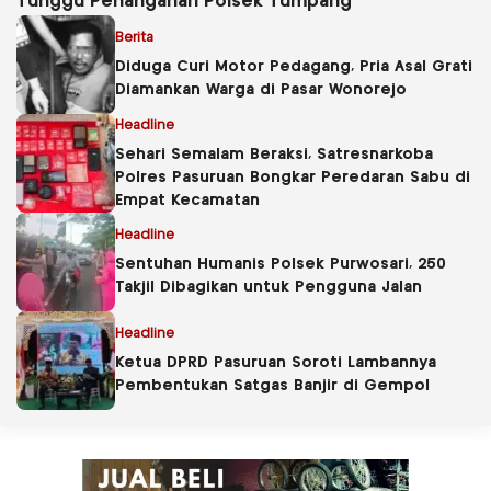
Tunggu Penanganan Polsek Tumpang
Berita
Diduga Curi Motor Pedagang, Pria Asal Grati
Diamankan Warga di Pasar Wonorejo
Headline
Sehari Semalam Beraksi, Satresnarkoba
Polres Pasuruan Bongkar Peredaran Sabu di
Empat Kecamatan
Headline
Sentuhan Humanis Polsek Purwosari, 250
Takjil Dibagikan untuk Pengguna Jalan
Headline
Ketua DPRD Pasuruan Soroti Lambannya
Pembentukan Satgas Banjir di Gempol