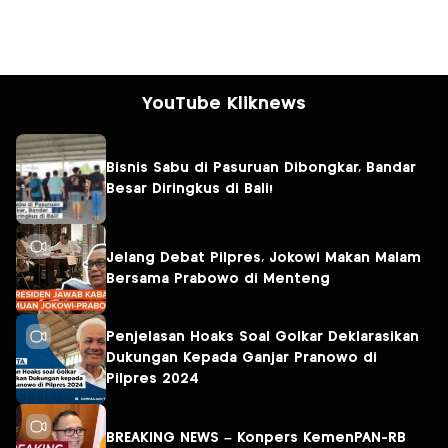
YouTube Kliknews
Bisnis Sabu di Pasuruan Dibongkar, Bandar
Besar Diringkus di Bali!
Jelang Debat Pilpres, Jokowi Makan Malam
Bersama Prabowo di Menteng
Penjelasan Hoaks Soal Golkar Deklarasikan
Dukungan Kepada Ganjar Pranowo di
Pilpres 2024
BREAKING NEWS – Konpers KemenPAN-RB