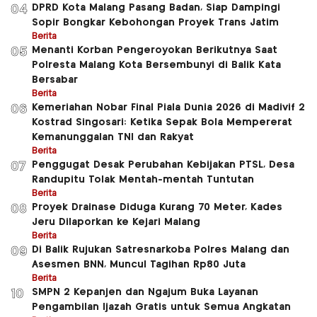
DPRD Kota Malang Pasang Badan, Siap Dampingi
04
Sopir Bongkar Kebohongan Proyek Trans Jatim
Berita
Menanti Korban Pengeroyokan Berikutnya Saat
05
Polresta Malang Kota Bersembunyi di Balik Kata
Bersabar
Berita
Kemeriahan Nobar Final Piala Dunia 2026 di Madivif 2
06
Kostrad Singosari: Ketika Sepak Bola Mempererat
Kemanunggalan TNI dan Rakyat
Berita
Penggugat Desak Perubahan Kebijakan PTSL, Desa
07
Randupitu Tolak Mentah-mentah Tuntutan
Berita
Proyek Drainase Diduga Kurang 70 Meter, Kades
08
Jeru Dilaporkan ke Kejari Malang
Berita
Di Balik Rujukan Satresnarkoba Polres Malang dan
09
Asesmen BNN, Muncul Tagihan Rp80 Juta
Berita
SMPN 2 Kepanjen dan Ngajum Buka Layanan
10
Pengambilan Ijazah Gratis untuk Semua Angkatan