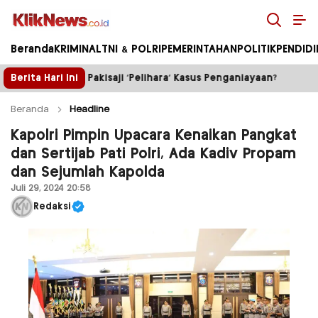
Kliknews.co.id
Beranda
KRIMINAL
TNI & POLRI
PEMERINTAHAN
POLITIK
PENDID
ihara’ Kasus Penganiayaan?
Berita Hari Ini
Truk Tambang ilegal Tum
Beranda
Headline
Kapolri Pimpin Upacara Kenaikan Pangkat
dan Sertijab Pati Polri, Ada Kadiv Propam
dan Sejumlah Kapolda
Juli 29, 2024 20:58
Redaksi