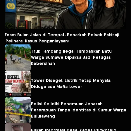
Enam Bulan Jalan di Tempat, Benarkah Polsek Pakisaji
‘Pelihara’ Kasus Penganiayaan?
Truk Tambang ilegal Tumpahkan Batu,
Warga Sumawe Dipaksa Jadi Petugas
Kebersihan
Tower Disegel, Listrik Tetap Menyala:
Diduga ada Mafia tower
Polisi Selidiki Penemuan Jenazah
Perempuan Tanpa Identitas di Sumur Warga
Bululawang
Bukan Informasi Desa, Kades Purworejo