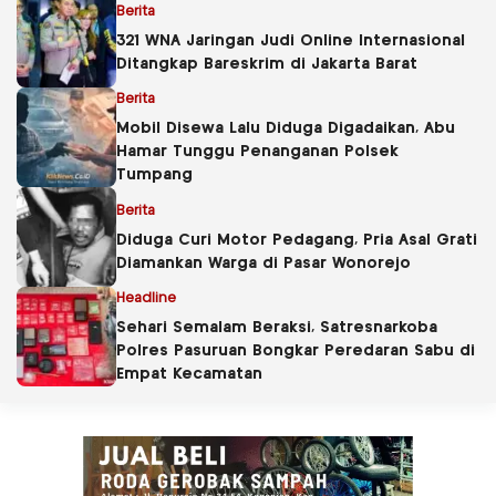
Berita
321 WNA Jaringan Judi Online Internasional
Ditangkap Bareskrim di Jakarta Barat
Berita
Mobil Disewa Lalu Diduga Digadaikan, Abu
Hamar Tunggu Penanganan Polsek
Tumpang
Berita
Diduga Curi Motor Pedagang, Pria Asal Grati
Diamankan Warga di Pasar Wonorejo
Headline
Sehari Semalam Beraksi, Satresnarkoba
Polres Pasuruan Bongkar Peredaran Sabu di
Empat Kecamatan