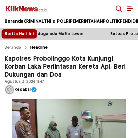
Kliknews.co.id
Beranda
KRIMINAL
TNI & POLRI
PEMERINTAHAN
POLITIK
PENDID
a Mafia tower
Berita Hari Ini
Satpas Prototype Polres Malang Perket
Beranda
Headline
Kapolres Probolinggo Kota Kunjungi
Korban Laka Perlintasan Kereta Api, Beri
Dukungan dan Doa
Agustus 3, 2024 11:47
Redaksi