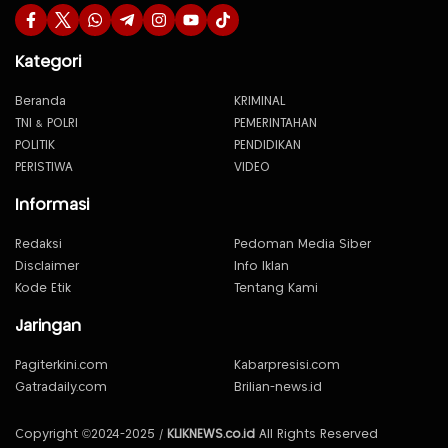
Kategori
Beranda
KRIMINAL
TNI & POLRI
PEMERINTAHAN
POLITIK
PENDIDIKAN
PERISTIWA
VIDEO
Informasi
Redaksi
Pedoman Media Siber
Disclaimer
Info Iklan
Kode Etik
Tentang Kami
Jaringan
Pagiterkini.com
Kabarpresisi.com
Gatradaily.com
Brilian-news.id
Copyright ©2024-2025 /
KLIKNEWS.co.id
All Rights Reserved