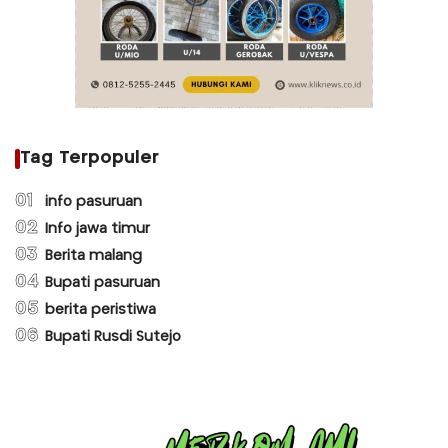
Tag Terpopuler
01
info pasuruan
02
Info jawa timur
03
Berita malang
04
Bupati pasuruan
05
berita peristiwa
06
Bupati Rusdi Sutejo