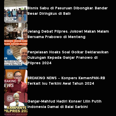
Bisnis Sabu di Pasuruan Dibongkar, Bandar
Besar Diringkus di Bali!
Jelang Debat Pilpres, Jokowi Makan Malam
Bersama Prabowo di Menteng
Penjelasan Hoaks Soal Golkar Deklarasikan
Dukungan Kepada Ganjar Pranowo di
Pilpres 2024
BREAKING NEWS – Konpers KemenPAN-RB
Terkait Isu Terkini Awal Tahun 2024
Ganjar-Mahfud Hadiri Konser Lilin Putih
Indonesia Damai di Balai Sarbini