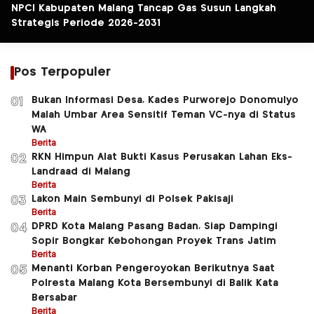
NPCI Kabupaten Malang Tancap Gas Susun Langkah
Strategis Periode 2026-2031
Pos Terpopuler
Bukan Informasi Desa, Kades Purworejo Donomulyo
01
Malah Umbar Area Sensitif Teman VC-nya di Status
WA
Berita
RKN Himpun Alat Bukti Kasus Perusakan Lahan Eks-
02
Landraad di Malang
Berita
Lakon Main Sembunyi di Polsek Pakisaji
03
Berita
DPRD Kota Malang Pasang Badan, Siap Dampingi
04
Sopir Bongkar Kebohongan Proyek Trans Jatim
Berita
Menanti Korban Pengeroyokan Berikutnya Saat
05
Polresta Malang Kota Bersembunyi di Balik Kata
Bersabar
Berita