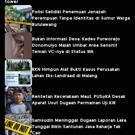
tower
Polisi Selidiki Penemuan Jenazah
Perempuan Tanpa Identitas di Sumur Warga
Bululawang
Bukan Informasi Desa, Kades Purworejo
Donomulyo Malah Umbar Area Sensitif
Teman VC-nya di Status WA
RKN Himpun Alat Bukti Kasus Perusakan
Lahan Eks-Landraad di Malang
Rentetan Kecelakaan Maut, PUS@KA Desak
Aparat Usut Dugaan Permainan Uji KIR
Samsudin Meninggal, Dugaan Laporan Laka
Tunggal Bikin Santunan Jasa Raharja Tak
Cair