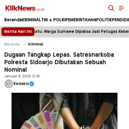
Kliknews.co.id
Beranda
KRIMINAL
TNI & POLRI
PEMERINTAHAN
POLITIK
PENDID
umawe Dipaksa Jadi Petugas Kebersihan
Berita Hari Ini
Tower Disege
Beranda
Kriminal
Dugaan Tangkap Lepas, Satresnarkoba
Polresta Sidoarjo Dibutakan Sebuah
Nominal
Januari 9, 2025 13:16
Redaksi