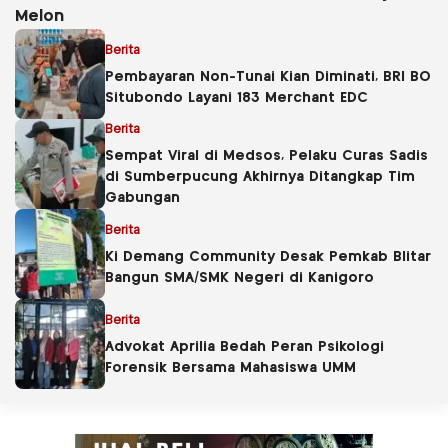
Melon
Berita
Pembayaran Non-Tunai Kian Diminati, BRI BO
Situbondo Layani 183 Merchant EDC
Berita
Sempat Viral di Medsos, Pelaku Curas Sadis
di Sumberpucung Akhirnya Ditangkap Tim
Gabungan
Berita
Ki Demang Community Desak Pemkab Blitar
Bangun SMA/SMK Negeri di Kanigoro
Berita
Advokat Aprilia Bedah Peran Psikologi
Forensik Bersama Mahasiswa UMM