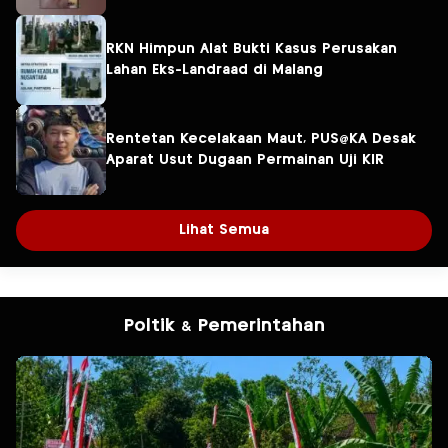
RKN Himpun Alat Bukti Kasus Perusakan
Lahan Eks-Landraad di Malang
Rentetan Kecelakaan Maut, PUS@KA Desak
Aparat Usut Dugaan Permainan Uji KIR
Lihat Semua
Poltik & Pemerintahan