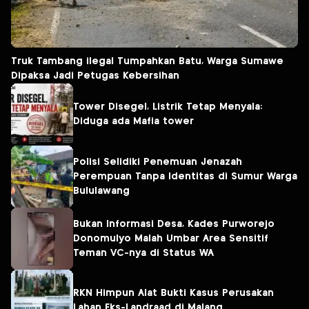
Truk Tambang ilegal Tumpahkan Batu, Warga Sumawe
Dipaksa Jadi Petugas Kebersihan
Tower Disegel, Listrik Tetap Menyala:
Diduga ada Mafia tower
Polisi Selidiki Penemuan Jenazah
Perempuan Tanpa Identitas di Sumur Warga
Bululawang
Bukan Informasi Desa, Kades Purworejo
Donomulyo Malah Umbar Area Sensitif
Teman VC-nya di Status WA
RKN Himpun Alat Bukti Kasus Perusakan
Lahan Eks-Landraad di Malang