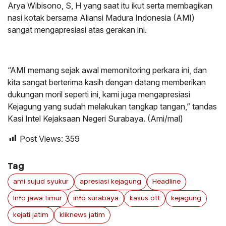
Arya Wibisono, S, H yang saat itu ikut serta membagikan
nasi kotak bersama Aliansi Madura Indonesia (AMI)
sangat mengapresiasi atas gerakan ini.
“AMI memang sejak awal memonitoring perkara ini, dan
kita sangat berterima kasih dengan datang memberikan
dukungan moril seperti ini, kami juga mengapresiasi
Kejagung yang sudah melakukan tangkap tangan,” tandas
Kasi Intel Kejaksaan Negeri Surabaya. (Ami/mal)
Post Views:
359
Tag
ami sujud syukur
apresiasi kejagung
Headline
Info jawa timur
info surabaya
kasus ott
kejagung
kejati jatim
kliknews jatim