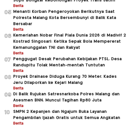
Sopir Bongkar Kebohongan Proyek Trans Jatim
Berita
Menanti Korban Pengeroyokan Berikutnya Saat
05
Polresta Malang Kota Bersembunyi di Balik Kata
Bersabar
Berita
Kemeriahan Nobar Final Piala Dunia 2026 di Madivif 2
06
Kostrad Singosari: Ketika Sepak Bola Mempererat
Kemanunggalan TNI dan Rakyat
Berita
Penggugat Desak Perubahan Kebijakan PTSL, Desa
07
Randupitu Tolak Mentah-mentah Tuntutan
Berita
Proyek Drainase Diduga Kurang 70 Meter, Kades
08
Jeru Dilaporkan ke Kejari Malang
Berita
Di Balik Rujukan Satresnarkoba Polres Malang dan
09
Asesmen BNN, Muncul Tagihan Rp80 Juta
Berita
SMPN 2 Kepanjen dan Ngajum Buka Layanan
10
Pengambilan Ijazah Gratis untuk Semua Angkatan
Berita