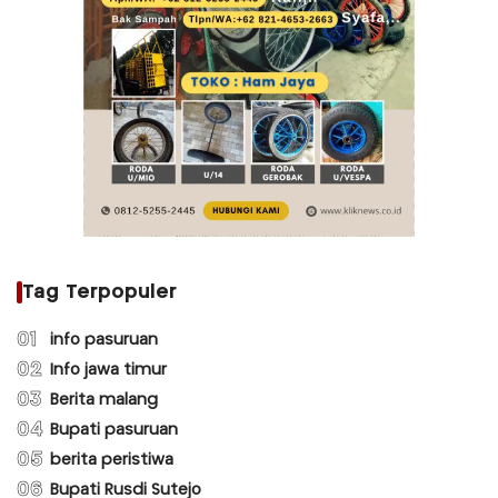
Tag Terpopuler
01
info pasuruan
02
Info jawa timur
03
Berita malang
04
Bupati pasuruan
05
berita peristiwa
06
Bupati Rusdi Sutejo