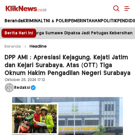
Kliknews.co.id
Beranda
KRIMINAL
TNI & POLRI
PEMERINTAHAN
POLITIK
PENDID
e Dipaksa Jadi Petugas Kebersihan
Berita Hari Ini
Tower Disegel, L
Beranda
Headline
DPP AMI ; Apresiasi Kejagung, Kejati Jatim
dan Kejari Surabaya, Atas (OTT) Tiga
Oknum Hakim Pengadilan Negeri Surabaya
Oktober 25, 2024 17:12
Redaksi