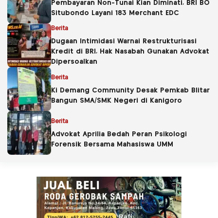
Pembayaran Non-Tunai Kian Diminati, BRI BO
Situbondo Layani 183 Merchant EDC
Berita
Dugaan Intimidasi Warnai Restrukturisasi
Kredit di BRI, Hak Nasabah Gunakan Advokat
Dipersoalkan
Berita
Ki Demang Community Desak Pemkab Blitar
Bangun SMA/SMK Negeri di Kanigoro
Berita
Advokat Aprilia Bedah Peran Psikologi
Forensik Bersama Mahasiswa UMM