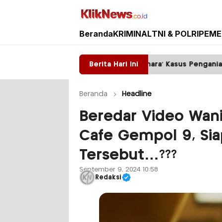
Beranda
KRIMINAL
TNI & POLRI
PEME
Kliknews.co.id
Polsek Pakisaji ‘Pelihara’ Kasus Penganiayaan?
Berita Hari Ini
Beranda
Headline
Beredar Video Wani
Cafe Gempol 9, Si
Tersebut…???
September 9, 2024 10:58
Redaksi