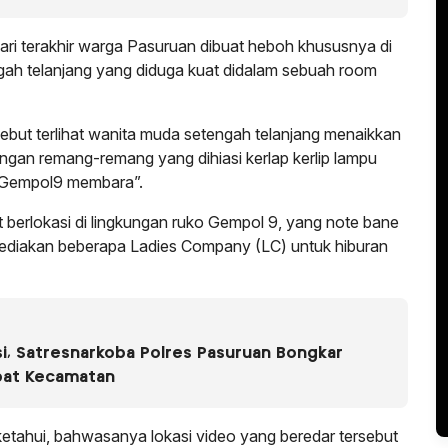
ri terakhir warga Pasuruan dibuat heboh khususnya di
gah telanjang yang diduga kuat didalam sebuah room
ebut terlihat wanita muda setengah telanjang menaikkan
gan remang-remang yang dihiasi kerlap kerlip lampu
n “Gempol9 membara”.
t berlokasi di lingkungan ruko Gempol 9, yang note bane
ediakan beberapa Ladies Company (LC) untuk hiburan
i, Satresnarkoba Polres Pasuruan Bongkar
pat Kecamatan
etahui, bahwasanya lokasi video yang beredar tersebut