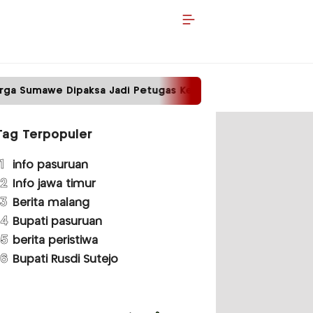
a Jadi Petugas Kebersihan
Tower Disegel, List
Tag Terpopuler
1
info pasuruan
2
Info jawa timur
3
Berita malang
4
Bupati pasuruan
5
berita peristiwa
6
Bupati Rusdi Sutejo