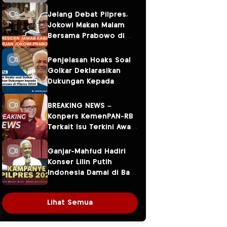
Jelang Debat Pilpres,
Jokowi Makan Malam
Bersama Prabowo di
Menteng
Penjelasan Hoaks Soal
Golkar Deklarasikan
Dukungan Kepada
Ganjar Pranowo di
Pilpres 2024
BREAKING NEWS –
Konpers KemenPAN-RB
Terkait Isu Terkini Awal
Tahun 2024
Ganjar-Mahfud Hadiri
Konser Lilin Putih
Indonesia Damai di Balai
Sarbini
Lihat Semua