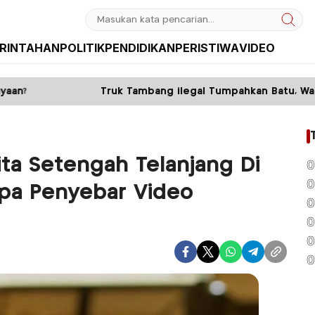
RINTAHAN
POLITIK
PENDIDIKAN
PERISTIWA
VIDEO
Truk Tambang ilegal Tumpahkan Batu, Warga Sumawe Dipaks
ta Setengah Telanjang Di
0
0
apa Penyebar Video
0
0
0
0