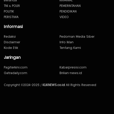
Beranda
KRIMINAL
TNI & POLRI
PEMERINTAHAN
POLITIK
PENDIDIKAN
PERISTIWA
VIDEO
Informasi
Redaksi
Pedoman Media Siber
Disclaimer
Info Iklan
Kode Etik
Tentang Kami
Jaringan
Pagiterkini.com
Kabarpresisi.com
Gatradaily.com
Brilian-news.id
Copyright ©2024-2025 /
KLIKNEWS.co.id
All Rights Reserved