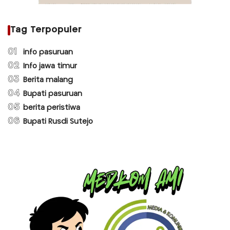
Tag Terpopuler
01
info pasuruan
02
Info jawa timur
03
Berita malang
04
Bupati pasuruan
05
berita peristiwa
06
Bupati Rusdi Sutejo