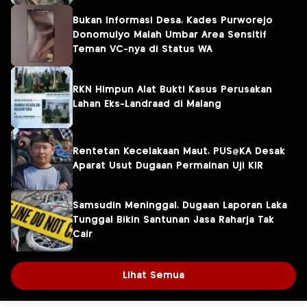
Bukan Informasi Desa, Kades Purworejo
Donomulyo Malah Umbar Area Sensitif
Teman VC-nya di Status WA
RKN Himpun Alat Bukti Kasus Perusakan
Lahan Eks-Landraad di Malang
Rentetan Kecelakaan Maut, PUS@KA Desak
Aparat Usut Dugaan Permainan Uji KIR
Samsudin Meninggal, Dugaan Laporan Laka
Tunggal Bikin Santunan Jasa Raharja Tak
Cair
Lihat Semua