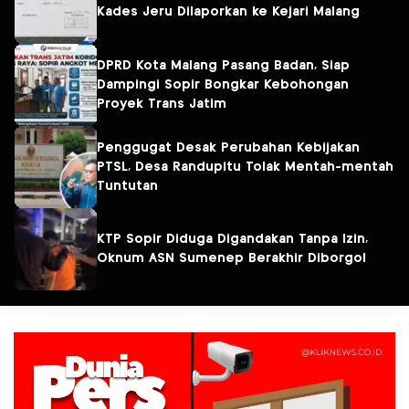
Kades Jeru Dilaporkan ke Kejari Malang
DPRD Kota Malang Pasang Badan, Siap
Dampingi Sopir Bongkar Kebohongan
Proyek Trans Jatim
Penggugat Desak Perubahan Kebijakan
PTSL, Desa Randupitu Tolak Mentah-mentah
Tuntutan
KTP Sopir Diduga Digandakan Tanpa Izin,
Oknum ASN Sumenep Berakhir Diborgol