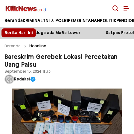
Kliknews.co.id
Beranda
KRIMINAL
TNI & POLRI
PEMERINTAHAN
POLITIK
PENDID
 Mafia tower
Berita Hari Ini
Satpas Prototype Polres Malang Perketa
Beranda
Headline
Bareskrim Gerebek Lokasi Percetakan
Uang Palsu
September 13, 2024 11:33
Redaksi