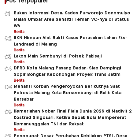
Pos Terpopuler
Bukan Informasi Desa, Kades Purworejo Donomulyo
01
Malah Umbar Area Sensitif Teman VC-nya di Status
WA
Berita
RKN Himpun Alat Bukti Kasus Perusakan Lahan Eks-
02
Landraad di Malang
Berita
Lakon Main Sembunyi di Polsek Pakisaji
03
Berita
DPRD Kota Malang Pasang Badan, Siap Dampingi
04
Sopir Bongkar Kebohongan Proyek Trans Jatim
Berita
Menanti Korban Pengeroyokan Berikutnya Saat
05
Polresta Malang Kota Bersembunyi di Balik Kata
Bersabar
Berita
Kemeriahan Nobar Final Piala Dunia 2026 di Madivif 2
06
Kostrad Singosari: Ketika Sepak Bola Mempererat
Kemanunggalan TNI dan Rakyat
Berita
Penggugat Desak Perubahan Kebijakan PTSL, Desa