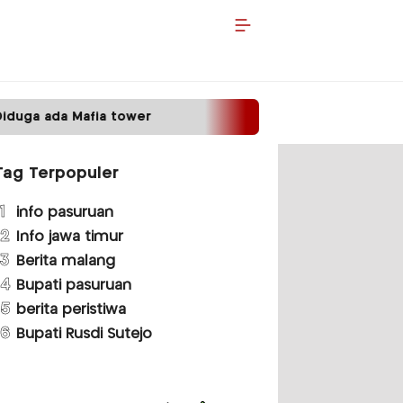
tower
Satpas Prototype Polres Malang Perketa
Tag Terpopuler
1
info pasuruan
2
Info jawa timur
3
Berita malang
4
Bupati pasuruan
5
berita peristiwa
6
Bupati Rusdi Sutejo