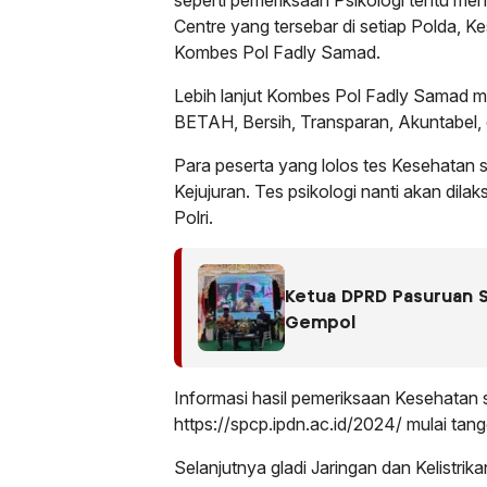
seperti pemeriksaan Psikologi tentu men
Centre yang tersebar di setiap Polda, Ke
Kombes Pol Fadly Samad.
Lebih lanjut Kombes Pol Fadly Samad me
BETAH, Bersih, Transparan, Akuntabel,
Para peserta yang lolos tes Kesehatan s
Kejujuran. Tes psikologi nanti akan di
Polri.
Ketua DPRD Pasuruan S
Gempol
Informasi hasil pemeriksaan Kesehatan s
https://spcp.ipdn.ac.id/2024/ mulai tan
Selanjutnya gladi Jaringan dan Kelistrik