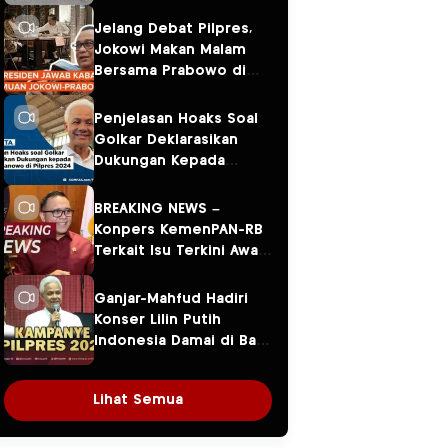
Jelang Debat Pilpres,
Jokowi Makan Malam
Bersama Prabowo di
Menteng
Penjelasan Hoaks Soal
Golkar Deklarasikan
Dukungan Kepada
Ganjar Pranowo di
Pilpres 2024
BREAKING NEWS –
Konpers KemenPAN-RB
Terkait Isu Terkini Awal
Tahun 2024
Ganjar-Mahfud Hadiri
Konser Lilin Putih
Indonesia Damai di Balai
Sarbini
Lihat Semua