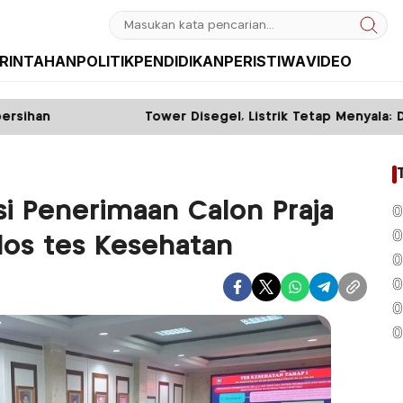
RINTAHAN
POLITIK
PENDIDIKAN
PERISTIWA
VIDEO
Tower Disegel, Listrik Tetap Menyala: Diduga ada Mafia 
si Penerimaan Calon Praja
0
0
los tes Kesehatan
0
0
0
0