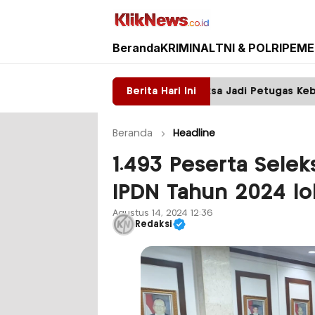
Beranda
KRIMINAL
TNI & POLRI
PEME
Kliknews.co.id
u, Warga Sumawe Dipaksa Jadi Petugas Kebersihan
Berita Hari Ini
Beranda
Headline
1.493 Peserta Selek
IPDN Tahun 2024 lo
Agustus 14, 2024 12:36
Redaksi