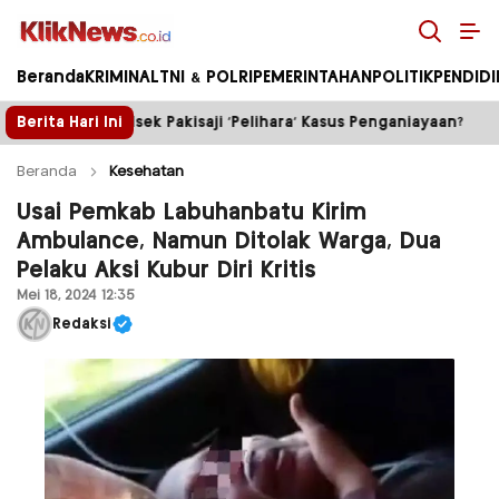
Kliknews.co.id
Beranda
KRIMINAL
TNI & POLRI
PEMERINTAHAN
POLITIK
PENDID
 ‘Pelihara’ Kasus Penganiayaan?
Berita Hari Ini
Truk Tambang ilegal
Beranda
Kesehatan
Usai Pemkab Labuhanbatu Kirim
Ambulance, Namun Ditolak Warga, Dua
Pelaku Aksi Kubur Diri Kritis
Mei 18, 2024 12:35
Redaksi