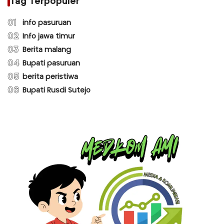
Tag Terpopuler
01
info pasuruan
02
Info jawa timur
03
Berita malang
04
Bupati pasuruan
05
berita peristiwa
06
Bupati Rusdi Sutejo