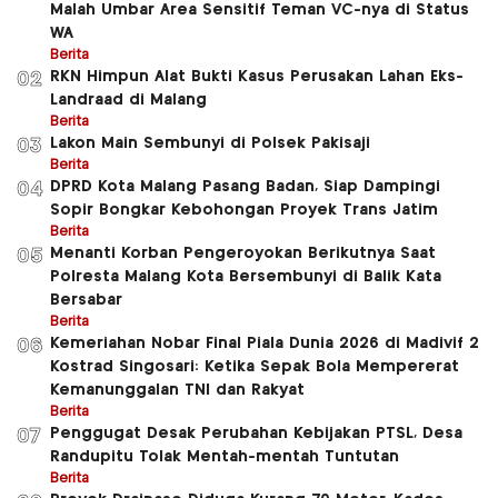
Malah Umbar Area Sensitif Teman VC-nya di Status
WA
Berita
RKN Himpun Alat Bukti Kasus Perusakan Lahan Eks-
02
Landraad di Malang
Berita
Lakon Main Sembunyi di Polsek Pakisaji
03
Berita
DPRD Kota Malang Pasang Badan, Siap Dampingi
04
Sopir Bongkar Kebohongan Proyek Trans Jatim
Berita
Menanti Korban Pengeroyokan Berikutnya Saat
05
Polresta Malang Kota Bersembunyi di Balik Kata
Bersabar
Berita
Kemeriahan Nobar Final Piala Dunia 2026 di Madivif 2
06
Kostrad Singosari: Ketika Sepak Bola Mempererat
Kemanunggalan TNI dan Rakyat
Berita
Penggugat Desak Perubahan Kebijakan PTSL, Desa
07
Randupitu Tolak Mentah-mentah Tuntutan
Berita