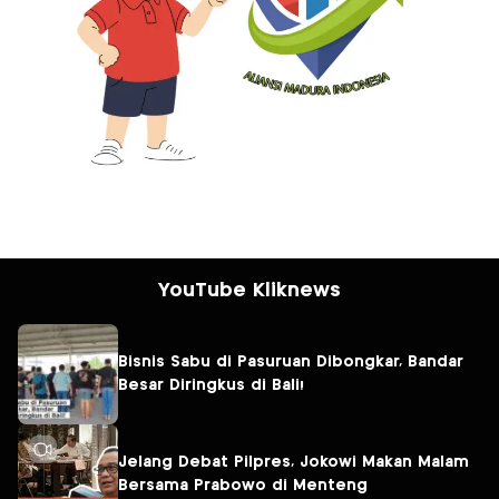
YouTube Kliknews
Bisnis Sabu di Pasuruan Dibongkar, Bandar
Besar Diringkus di Bali!
Jelang Debat Pilpres, Jokowi Makan Malam
Bersama Prabowo di Menteng