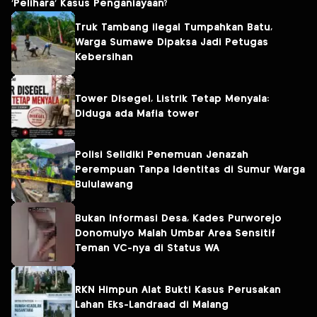
‘Pelihara’ Kasus Penganiayaan?
Truk Tambang ilegal Tumpahkan Batu,
Warga Sumawe Dipaksa Jadi Petugas
Kebersihan
Tower Disegel, Listrik Tetap Menyala:
Diduga ada Mafia tower
Polisi Selidiki Penemuan Jenazah
Perempuan Tanpa Identitas di Sumur Warga
Bululawang
Bukan Informasi Desa, Kades Purworejo
Donomulyo Malah Umbar Area Sensitif
Teman VC-nya di Status WA
RKN Himpun Alat Bukti Kasus Perusakan
Lahan Eks-Landraad di Malang