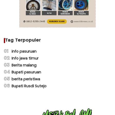
Tag Terpopuler
01
info pasuruan
02
Info jawa timur
03
Berita malang
04
Bupati pasuruan
05
berita peristiwa
06
Bupati Rusdi Sutejo