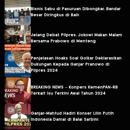
Bisnis Sabu di Pasuruan Dibongkar, Bandar
Besar Diringkus di Bali!
Jelang Debat Pilpres, Jokowi Makan Malam
Bersama Prabowo di Menteng
Penjelasan Hoaks Soal Golkar Deklarasikan
Dukungan Kepada Ganjar Pranowo di
Pilpres 2024
BREAKING NEWS – Konpers KemenPAN-RB
Terkait Isu Terkini Awal Tahun 2024
Ganjar-Mahfud Hadiri Konser Lilin Putih
Indonesia Damai di Balai Sarbini