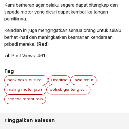
Kami berharap agar pelaku segera dapat ditangkap dan
sepeda motor yang dicuri dapat kembali ke tangan
pemiliknya.
Kejadian ini juga mengingatkan semua orang untuk selalu
berhati-hati dan meningkatkan keamanan kendaraan
pribadi mereka. (
Red
)
Post Views:
461
Tag
bank nakal di surabaya
Headline
jawa timur
maling motor jatim
polsek genteng surabaya
sepeda motor raib
Tinggalkan Balasan