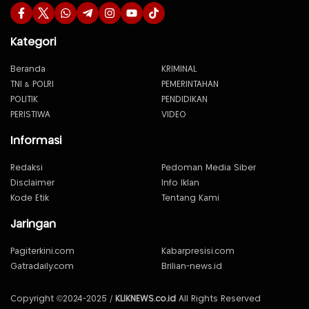
Kategori
Beranda
KRIMINAL
TNI & POLRI
PEMERINTAHAN
POLITIK
PENDIDIKAN
PERISTIWA
VIDEO
Informasi
Redaksi
Pedoman Media Siber
Disclaimer
Info Iklan
Kode Etik
Tentang Kami
Jaringan
Pagiterkini.com
Kabarpresisi.com
Gatradaily.com
Brilian-news.id
Copyright ©2024-2025 /
KLIKNEWS.co.id
All Rights Reserved