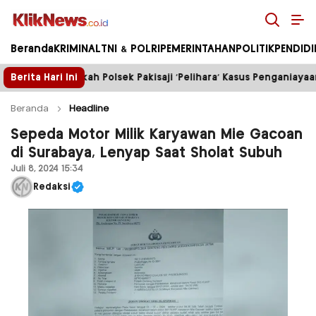
Kliknews.co.id
Beranda
KRIMINAL
TNI & POLRI
PEMERINTAHAN
POLITIK
PENDID
 Pakisaji ‘Pelihara’ Kasus Penganiayaan?
Berita Hari Ini
Truk Tamban
Beranda
Headline
Sepeda Motor Milik Karyawan Mie Gacoan
di Surabaya, Lenyap Saat Sholat Subuh
Juli 8, 2024 15:34
Redaksi