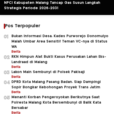
NPCI Kabupaten Malang Tancap Gas Susun Langkah
Strategis Periode 2026-2031
Pos Terpopuler
Bukan Informasi Desa, Kades Purworejo Donomulyo
01
Malah Umbar Area Sensitif Teman VC-nya di Status
WA
Berita
RKN Himpun Alat Bukti Kasus Perusakan Lahan Eks-
02
Landraad di Malang
Berita
Lakon Main Sembunyi di Polsek Pakisaji
03
Berita
DPRD Kota Malang Pasang Badan, Siap Dampingi
04
Sopir Bongkar Kebohongan Proyek Trans Jatim
Berita
Menanti Korban Pengeroyokan Berikutnya Saat
05
Polresta Malang Kota Bersembunyi di Balik Kata
Bersabar
Berita