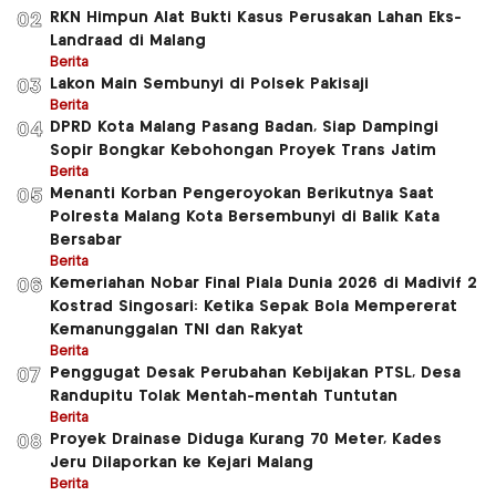
RKN Himpun Alat Bukti Kasus Perusakan Lahan Eks-
02
Landraad di Malang
Berita
Lakon Main Sembunyi di Polsek Pakisaji
03
Berita
DPRD Kota Malang Pasang Badan, Siap Dampingi
04
Sopir Bongkar Kebohongan Proyek Trans Jatim
Berita
Menanti Korban Pengeroyokan Berikutnya Saat
05
Polresta Malang Kota Bersembunyi di Balik Kata
Bersabar
Berita
Kemeriahan Nobar Final Piala Dunia 2026 di Madivif 2
06
Kostrad Singosari: Ketika Sepak Bola Mempererat
Kemanunggalan TNI dan Rakyat
Berita
Penggugat Desak Perubahan Kebijakan PTSL, Desa
07
Randupitu Tolak Mentah-mentah Tuntutan
Berita
Proyek Drainase Diduga Kurang 70 Meter, Kades
08
Jeru Dilaporkan ke Kejari Malang
Berita