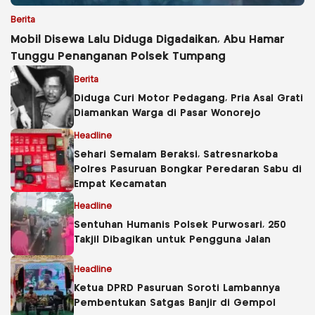
Berita
Mobil Disewa Lalu Diduga Digadaikan, Abu Hamar
Tunggu Penanganan Polsek Tumpang
Berita
Diduga Curi Motor Pedagang, Pria Asal Grati
Diamankan Warga di Pasar Wonorejo
Headline
Sehari Semalam Beraksi, Satresnarkoba
Polres Pasuruan Bongkar Peredaran Sabu di
Empat Kecamatan
Headline
Sentuhan Humanis Polsek Purwosari, 250
Takjil Dibagikan untuk Pengguna Jalan
Headline
Ketua DPRD Pasuruan Soroti Lambannya
Pembentukan Satgas Banjir di Gempol