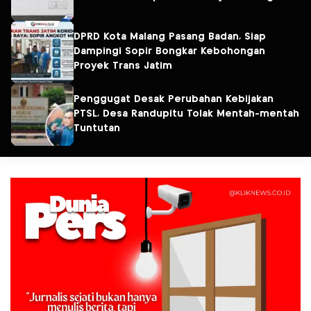
DPRD Kota Malang Pasang Badan, Siap
Dampingi Sopir Bongkar Kebohongan
Proyek Trans Jatim
Penggugat Desak Perubahan Kebijakan
PTSL, Desa Randupitu Tolak Mentah-mentah
Tuntutan