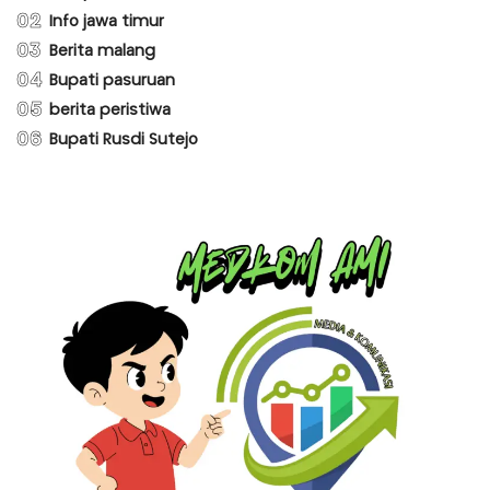
02
Info jawa timur
03
Berita malang
04
Bupati pasuruan
05
berita peristiwa
06
Bupati Rusdi Sutejo