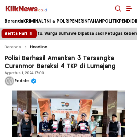
Kliknews.co.id
Beranda
KRIMINAL
TNI & POLRI
PEMERINTAHAN
POLITIK
PENDID
 Sumawe Dipaksa Jadi Petugas Kebersihan
Berita Hari Ini
Tower Dis
Beranda
Headline
Polisi Berhasil Amankan 3 Tersangka
Curanmor Beraksi 4 TKP di Lumajang
Agustus 1, 2024 17:09
Redaksi