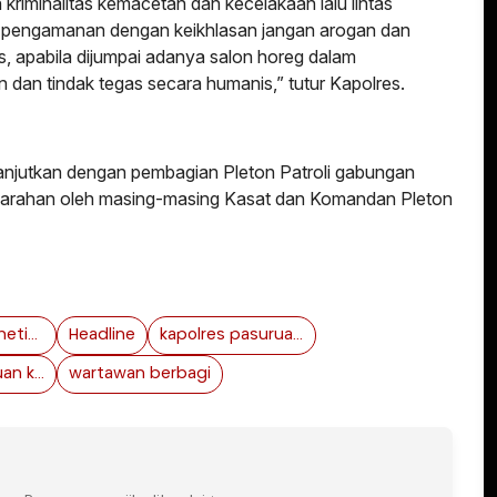
n kriminalitas kemacetan dan kecelakaan lalu lintas
 pengamanan dengan keikhlasan jangan arogan dan
, apabila dijumpai adanya salon horeg dalam
n dan tindak tegas secara humanis,” tutur Kapolres.
ilanjutkan dengan pembagian Pleton Patroli gabungan
pengarahan oleh masing-masing Kasat dan Komandan Pleton
Edarkan kosmetik ilegal jawa timur
Headline
kapolres pasuruan berbagi
Polres Pasuruan kota
wartawan berbagi