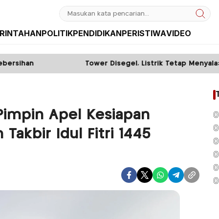
RINTAHAN
POLITIK
PENDIDIKAN
PERISTIWA
VIDEO
Tower Disegel, Listrik Tetap Menyala: Diduga ada Mafi
Pimpin Apel Kesiapan
0
0
akbir Idul Fitri 1445
0
0
0
0