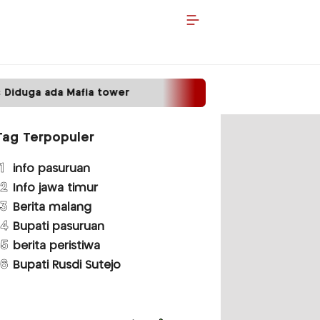
a tower
Satpas Prototype Polres Malang Perket
Tag Terpopuler
1
info pasuruan
2
Info jawa timur
3
Berita malang
4
Bupati pasuruan
5
berita peristiwa
6
Bupati Rusdi Sutejo