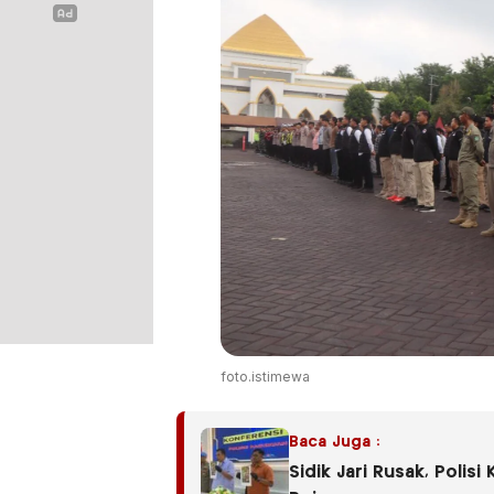
foto.istimewa
Baca Juga :
Sidik Jari Rusak, Polis