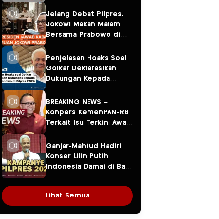
Jelang Debat Pilpres,
Jokowi Makan Malam
Bersama Prabowo di
Menteng
Penjelasan Hoaks Soal
Golkar Deklarasikan
Dukungan Kepada
Ganjar Pranowo di
Pilpres 2024
BREAKING NEWS –
Konpers KemenPAN-RB
Terkait Isu Terkini Awal
Tahun 2024
Ganjar-Mahfud Hadiri
Konser Lilin Putih
Indonesia Damai di Balai
Sarbini
Lihat Semua