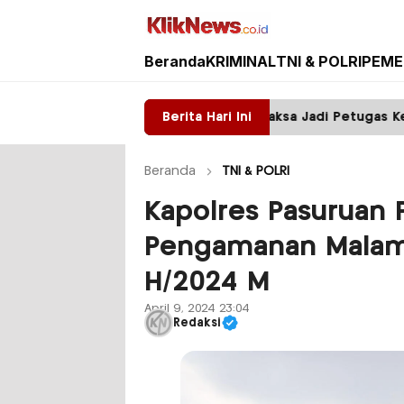
Beranda
KRIMINAL
TNI & POLRI
PEME
Kliknews.co.id
tu, Warga Sumawe Dipaksa Jadi Petugas Kebersihan
Berita Hari Ini
Beranda
TNI & POLRI
Kapolres Pasuruan 
Pengamanan Malam T
H/2024 M
April 9, 2024 23:04
Redaksi