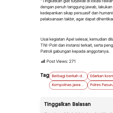
“Tingkatkan giat turjawali di lokasi rawa
dengan penuh tanggung jawab, lakukan
kedepankan sikap persuasif dan humanis
pelaksanaan takbir, agar dapat dihentika
Usai kegiatan Apel selesai, kemudian d
TNI-Polri dan instansi terkait, serta 
Patroli gabungan kepada anggotanya.
Post Views:
271
Tag
Berbagi berkah di bulan ramadhan
Kompolnas jawa timur
Tinggalkan Balasan