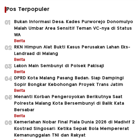
Pos Terpopuler
Bukan Informasi Desa, Kades Purworejo Donomulyo
01
Malah Umbar Area Sensitif Teman VC-nya di Status
WA
Berita
RKN Himpun Alat Bukti Kasus Perusakan Lahan Eks-
02
Landraad di Malang
Berita
Lakon Main Sembunyi di Polsek Pakisaji
03
Berita
DPRD Kota Malang Pasang Badan, Siap Dampingi
04
Sopir Bongkar Kebohongan Proyek Trans Jatim
Berita
Menanti Korban Pengeroyokan Berikutnya Saat
05
Polresta Malang Kota Bersembunyi di Balik Kata
Bersabar
Berita
Kemeriahan Nobar Final Piala Dunia 2026 di Madivif 2
06
Kostrad Singosari: Ketika Sepak Bola Mempererat
Kemanunggalan TNI dan Rakyat