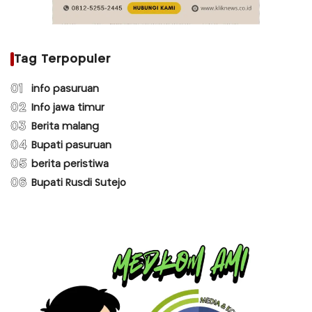
Tag Terpopuler
01
info pasuruan
02
Info jawa timur
03
Berita malang
04
Bupati pasuruan
05
berita peristiwa
06
Bupati Rusdi Sutejo