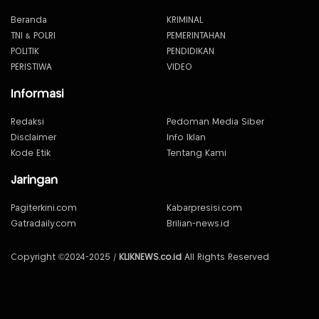
Beranda
KRIMINAL
TNI & POLRI
PEMERINTAHAN
POLITIK
PENDIDIKAN
PERISTIWA
VIDEO
Informasi
Redaksi
Pedoman Media Siber
Disclaimer
Info Iklan
Kode Etik
Tentang Kami
Jaringan
Pagiterkini.com
Kabarpresisi.com
Gatradaily.com
Brilian-news.id
Copyright ©2024-2025 /
KLIKNEWS.co.id
All Rights Reserved