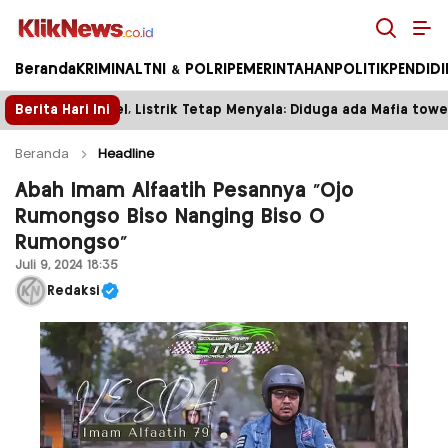
Kliknews.co.id
Beranda
KRIMINAL
TNI & POLRI
PEMERINTAHAN
POLITIK
PENDID
 Tetap Menyala: Diduga ada Mafia tower
Berita Hari Ini
Satpas Proto
Beranda
Headline
Abah Imam Alfaatih Pesannya “Ojo
Rumongso Biso Nanging Biso O
Rumongso”
Juli 9, 2024 18:35
Redaksi