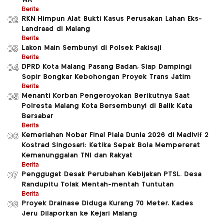
Berita
RKN Himpun Alat Bukti Kasus Perusakan Lahan Eks-
02
Landraad di Malang
Berita
Lakon Main Sembunyi di Polsek Pakisaji
03
Berita
DPRD Kota Malang Pasang Badan, Siap Dampingi
04
Sopir Bongkar Kebohongan Proyek Trans Jatim
Berita
Menanti Korban Pengeroyokan Berikutnya Saat
05
Polresta Malang Kota Bersembunyi di Balik Kata
Bersabar
Berita
Kemeriahan Nobar Final Piala Dunia 2026 di Madivif 2
06
Kostrad Singosari: Ketika Sepak Bola Mempererat
Kemanunggalan TNI dan Rakyat
Berita
Penggugat Desak Perubahan Kebijakan PTSL, Desa
07
Randupitu Tolak Mentah-mentah Tuntutan
Berita
Proyek Drainase Diduga Kurang 70 Meter, Kades
08
Jeru Dilaporkan ke Kejari Malang