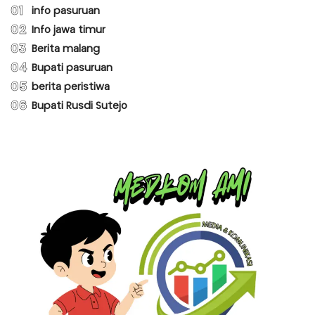
01
info pasuruan
02
Info jawa timur
03
Berita malang
04
Bupati pasuruan
05
berita peristiwa
06
Bupati Rusdi Sutejo