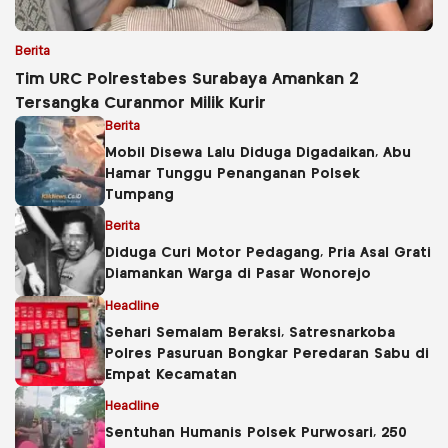
Berita
Tim URC Polrestabes Surabaya Amankan 2
Tersangka Curanmor Milik Kurir
Berita
Mobil Disewa Lalu Diduga Digadaikan, Abu
Hamar Tunggu Penanganan Polsek
Tumpang
Berita
Diduga Curi Motor Pedagang, Pria Asal Grati
Diamankan Warga di Pasar Wonorejo
Headline
Sehari Semalam Beraksi, Satresnarkoba
Polres Pasuruan Bongkar Peredaran Sabu di
Empat Kecamatan
Headline
Sentuhan Humanis Polsek Purwosari, 250