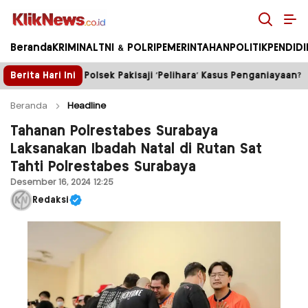
Kliknews.co.id
Beranda
KRIMINAL
TNI & POLRI
PEMERINTAHAN
POLITIK
PENDID
saji ‘Pelihara’ Kasus Penganiayaan?
Berita Hari Ini
Truk Tambang il
Beranda
Headline
Tahanan Polrestabes Surabaya
Laksanakan Ibadah Natal di Rutan Sat
Tahti Polrestabes Surabaya
Desember 16, 2024 12:25
Redaksi