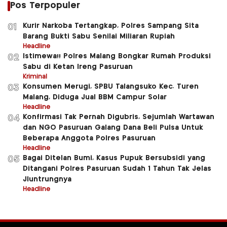
Pos Terpopuler
Kurir Narkoba Tertangkap, Polres Sampang Sita
01
Barang Bukti Sabu Senilai Miliaran Rupiah
Headline
Istimewa!! Polres Malang Bongkar Rumah Produksi
02
Sabu di Ketan Ireng Pasuruan
Kriminal
Konsumen Merugi, SPBU Talangsuko Kec. Turen
03
Malang, Diduga Jual BBM Campur Solar
Headline
Konfirmasi Tak Pernah Digubris, Sejumlah Wartawan
04
dan NGO Pasuruan Galang Dana Beli Pulsa Untuk
Beberapa Anggota Polres Pasuruan
Headline
Bagai Ditelan Bumi, Kasus Pupuk Bersubsidi yang
05
Ditangani Polres Pasuruan Sudah 1 Tahun Tak Jelas
Jluntrungnya
Headline