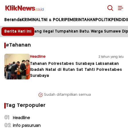
Kliknews.co.id
Beranda
KRIMINAL
TNI & POLRI
PEMERINTAHAN
POLITIK
PENDID
Berita Hari Ini
Truk Tambang ilegal Tumpahkan Batu, Warga Sumawe Dipak
#Tahanan
Headline
2 tahun yang lalu
Tahanan Polrestabes Surabaya Laksanakan
Ibadah Natal di Rutan Sat Tahti Polrestabes
Surabaya
Sudah ditampilkan semua
Tag Terpopuler
01
Headline
02
info pasuruan