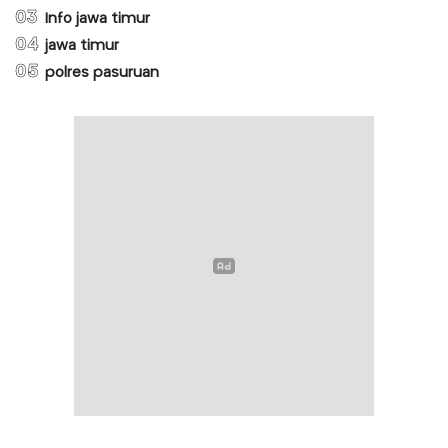
03
Info jawa timur
04
jawa timur
05
polres pasuruan