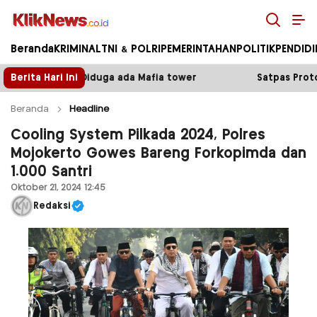
Kliknews.co.id
Beranda
KRIMINAL
TNI & POLRI
PEMERINTAHAN
POLITIK
PENDID
a Mafia tower
Berita Hari Ini
Satpas Prototype Polres Malang Perket
Beranda
Headline
Cooling System Pilkada 2024, Polres
Mojokerto Gowes Bareng Forkopimda dan
1.000 Santri
Oktober 21, 2024 12:45
Redaksi