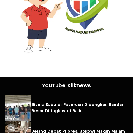
YouTube Kliknews
Bisnis Sabu di Pasuruan Dibongkar, Bandar
Besar Diringkus di Bali!
Jelang Debat Pilpres, Jokowi Makan Malam