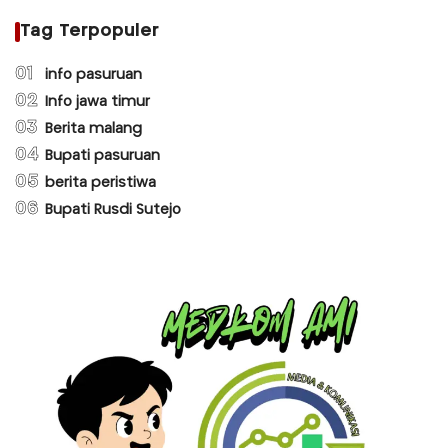
Tag Terpopuler
01
info pasuruan
02
Info jawa timur
03
Berita malang
04
Bupati pasuruan
05
berita peristiwa
06
Bupati Rusdi Sutejo