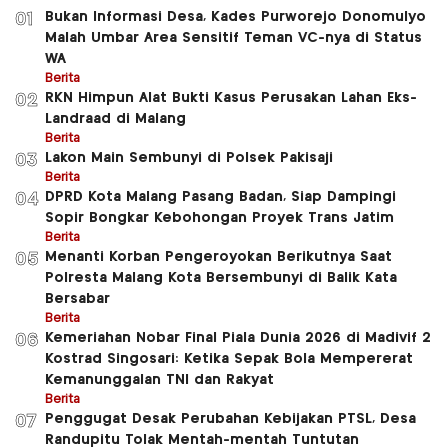
Bukan Informasi Desa, Kades Purworejo Donomulyo
01
Malah Umbar Area Sensitif Teman VC-nya di Status
WA
Berita
RKN Himpun Alat Bukti Kasus Perusakan Lahan Eks-
02
Landraad di Malang
Berita
Lakon Main Sembunyi di Polsek Pakisaji
03
Berita
DPRD Kota Malang Pasang Badan, Siap Dampingi
04
Sopir Bongkar Kebohongan Proyek Trans Jatim
Berita
Menanti Korban Pengeroyokan Berikutnya Saat
05
Polresta Malang Kota Bersembunyi di Balik Kata
Bersabar
Berita
Kemeriahan Nobar Final Piala Dunia 2026 di Madivif 2
06
Kostrad Singosari: Ketika Sepak Bola Mempererat
Kemanunggalan TNI dan Rakyat
Berita
Penggugat Desak Perubahan Kebijakan PTSL, Desa
07
Randupitu Tolak Mentah-mentah Tuntutan