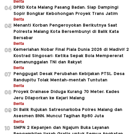
Berita
DPRD Kota Malang Pasang Badan, Siap Dampingi
04
Sopir Bongkar Kebohongan Proyek Trans Jatim
Berita
Menanti Korban Pengeroyokan Berikutnya Saat
05
Polresta Malang Kota Bersembunyi di Balik Kata
Bersabar
Berita
Kemeriahan Nobar Final Piala Dunia 2026 di Madivif 2
06
Kostrad Singosari: Ketika Sepak Bola Mempererat
Kemanunggalan TNI dan Rakyat
Berita
Penggugat Desak Perubahan Kebijakan PTSL, Desa
07
Randupitu Tolak Mentah-mentah Tuntutan
Berita
Proyek Drainase Diduga Kurang 70 Meter, Kades
08
Jeru Dilaporkan ke Kejari Malang
Berita
Di Balik Rujukan Satresnarkoba Polres Malang dan
09
Asesmen BNN, Muncul Tagihan Rp80 Juta
Berita
SMPN 2 Kepanjen dan Ngajum Buka Layanan
10