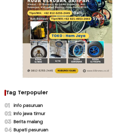
Tag Terpopuler
01
info pasuruan
02
Info jawa timur
03
Berita malang
04
Bupati pasuruan