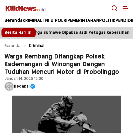
Kliknews.co.id
Beranda
KRIMINAL
TNI & POLRI
PEMERINTAHAN
POLITIK
PENDID
Dipaksa Jadi Petugas Kebersihan
Berita Hari Ini
Tower Disegel, Lis
Beranda
Kriminal
Warga Rembang Ditangkap Polsek
Kademangan di Winongan Dengan
Tuduhan Mencuri Motor di Probolinggo
Januari 14, 2025 18:00
Redaksi