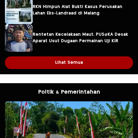
RKN Himpun Alat Bukti Kasus Perusakan
Lahan Eks-Landraad di Malang
Rentetan Kecelakaan Maut, PUS@KA Desak
Aparat Usut Dugaan Permainan Uji KIR
Lihat Semua
Poltik & Pemerintahan