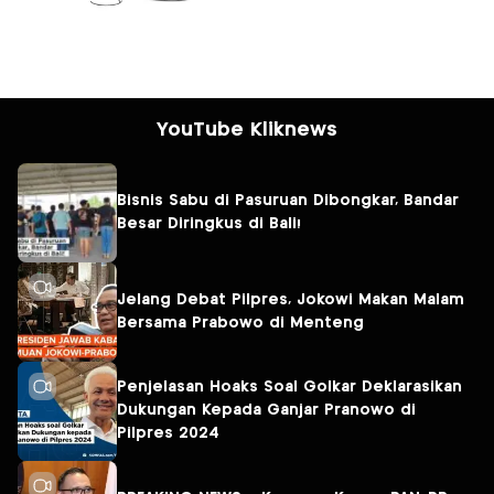
YouTube Kliknews
Bisnis Sabu di Pasuruan Dibongkar, Bandar
Besar Diringkus di Bali!
Jelang Debat Pilpres, Jokowi Makan Malam
Bersama Prabowo di Menteng
Penjelasan Hoaks Soal Golkar Deklarasikan
Dukungan Kepada Ganjar Pranowo di
Pilpres 2024