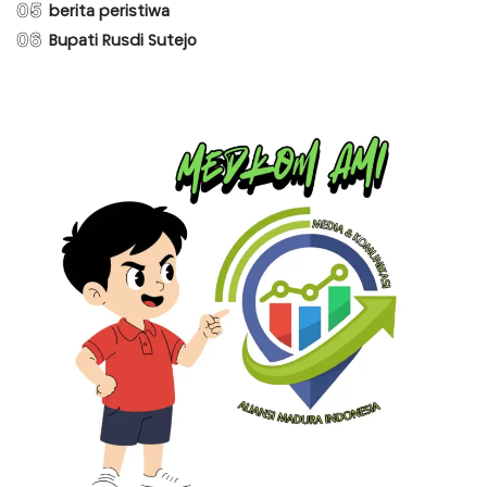
05
berita peristiwa
06
Bupati Rusdi Sutejo