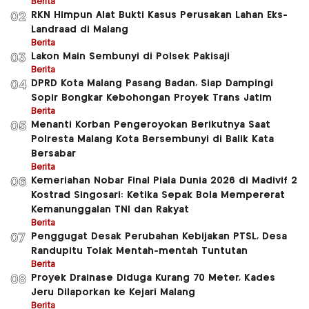
Berita
RKN Himpun Alat Bukti Kasus Perusakan Lahan Eks-
02
Landraad di Malang
Berita
Lakon Main Sembunyi di Polsek Pakisaji
03
Berita
DPRD Kota Malang Pasang Badan, Siap Dampingi
04
Sopir Bongkar Kebohongan Proyek Trans Jatim
Berita
Menanti Korban Pengeroyokan Berikutnya Saat
05
Polresta Malang Kota Bersembunyi di Balik Kata
Bersabar
Berita
Kemeriahan Nobar Final Piala Dunia 2026 di Madivif 2
06
Kostrad Singosari: Ketika Sepak Bola Mempererat
Kemanunggalan TNI dan Rakyat
Berita
Penggugat Desak Perubahan Kebijakan PTSL, Desa
07
Randupitu Tolak Mentah-mentah Tuntutan
Berita
Proyek Drainase Diduga Kurang 70 Meter, Kades
08
Jeru Dilaporkan ke Kejari Malang
Berita