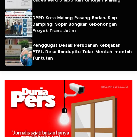
Kades Jeru Dilaporkan ke Kejari Malang
DPRD Kota Malang Pasang Badan, Siap
Dampingi Sopir Bongkar Kebohongan
Proyek Trans Jatim
Penggugat Desak Perubahan Kebijakan
PTSL, Desa Randupitu Tolak Mentah-mentah
Tuntutan