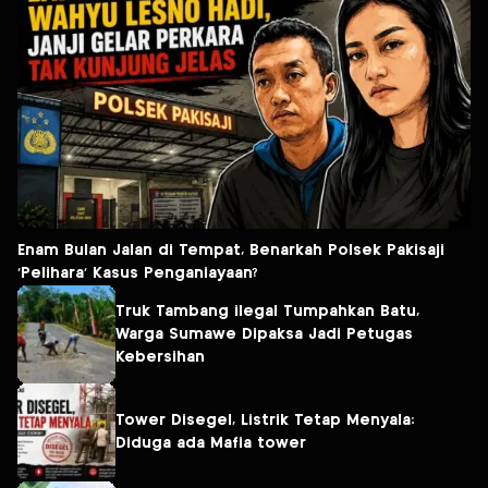
Enam Bulan Jalan di Tempat, Benarkah Polsek Pakisaji
‘Pelihara’ Kasus Penganiayaan?
Truk Tambang ilegal Tumpahkan Batu,
Warga Sumawe Dipaksa Jadi Petugas
Kebersihan
Tower Disegel, Listrik Tetap Menyala:
Diduga ada Mafia tower