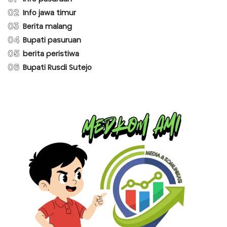
02
Info jawa timur
03
Berita malang
04
Bupati pasuruan
05
berita peristiwa
06
Bupati Rusdi Sutejo