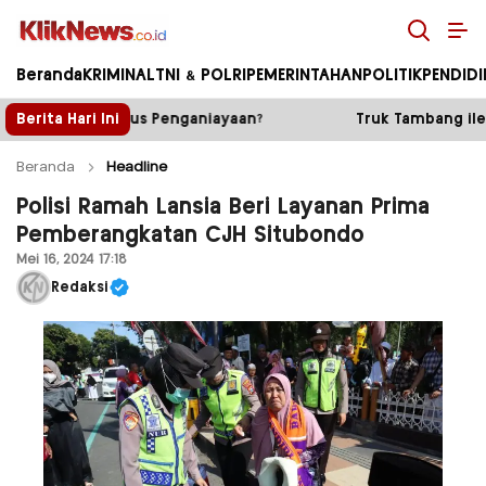
Kliknews.co.id
Beranda
KRIMINAL
TNI & POLRI
PEMERINTAHAN
POLITIK
PENDID
iayaan?
Berita Hari Ini
Truk Tambang ilegal Tumpahkan Batu, Warga
Beranda
Headline
Polisi Ramah Lansia Beri Layanan Prima
Pemberangkatan CJH Situbondo
Mei 16, 2024 17:18
Redaksi