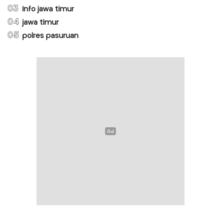
03
Info jawa timur
04
jawa timur
05
polres pasuruan