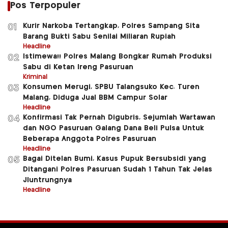
Pos Terpopuler
Kurir Narkoba Tertangkap, Polres Sampang Sita
01
Barang Bukti Sabu Senilai Miliaran Rupiah
Headline
Istimewa!! Polres Malang Bongkar Rumah Produksi
02
Sabu di Ketan Ireng Pasuruan
Kriminal
Konsumen Merugi, SPBU Talangsuko Kec. Turen
03
Malang, Diduga Jual BBM Campur Solar
Headline
Konfirmasi Tak Pernah Digubris, Sejumlah Wartawan
04
dan NGO Pasuruan Galang Dana Beli Pulsa Untuk
Beberapa Anggota Polres Pasuruan
Headline
Bagai Ditelan Bumi, Kasus Pupuk Bersubsidi yang
05
Ditangani Polres Pasuruan Sudah 1 Tahun Tak Jelas
Jluntrungnya
Headline