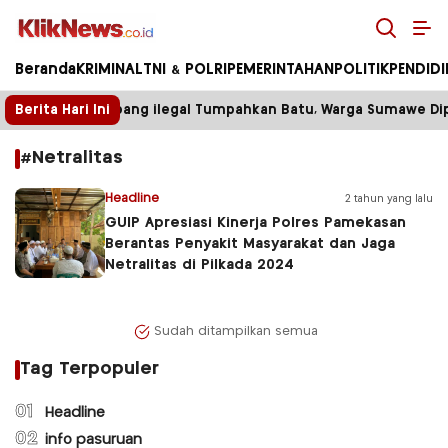
Kliknews.co.id
Beranda
KRIMINAL
TNI & POLRI
PEMERINTAHAN
POLITIK
PENDID
Berita Hari Ini
Truk Tambang ilegal Tumpahkan Batu, Warga Sumawe Dipa
#Netralitas
Headline
2 tahun yang lalu
GUIP Apresiasi Kinerja Polres Pamekasan
Berantas Penyakit Masyarakat dan Jaga
Netralitas di Pilkada 2024
Sudah ditampilkan semua
Tag Terpopuler
01
Headline
02
info pasuruan