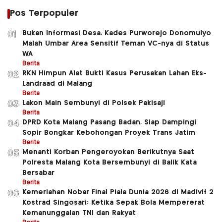
Pos Terpopuler
Bukan Informasi Desa, Kades Purworejo Donomulyo
01
Malah Umbar Area Sensitif Teman VC-nya di Status
WA
Berita
RKN Himpun Alat Bukti Kasus Perusakan Lahan Eks-
02
Landraad di Malang
Berita
Lakon Main Sembunyi di Polsek Pakisaji
03
Berita
DPRD Kota Malang Pasang Badan, Siap Dampingi
04
Sopir Bongkar Kebohongan Proyek Trans Jatim
Berita
Menanti Korban Pengeroyokan Berikutnya Saat
05
Polresta Malang Kota Bersembunyi di Balik Kata
Bersabar
Berita
Kemeriahan Nobar Final Piala Dunia 2026 di Madivif 2
06
Kostrad Singosari: Ketika Sepak Bola Mempererat
Kemanunggalan TNI dan Rakyat