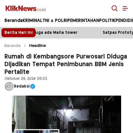
Kliknews.co.id
Beranda
KRIMINAL
TNI & POLRI
PEMERINTAHAN
POLITIK
PENDID
fia tower
Berita Hari Ini
Satpas Prototype Polres Malang Perketat P
Beranda
Headline
Rumah di Kembangsore Purwosari Diduga
Dijadikan Tempat Penimbunan BBM Jenis
Pertalite
Oktober 29, 2024 05:03
Redaksi