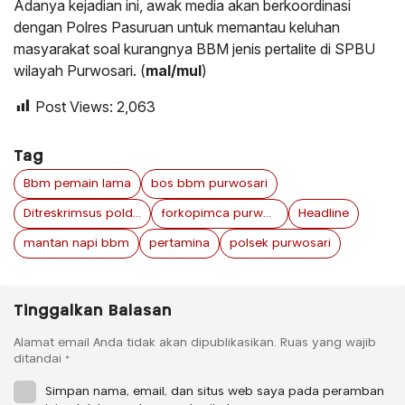
Adanya kejadian ini, awak media akan berkoordinasi
dengan Polres Pasuruan untuk memantau keluhan
masyarakat soal kurangnya BBM jenis pertalite di SPBU
wilayah Purwosari. (
mal/mul
)
Post Views:
2,063
Tag
Bbm pemain lama
bos bbm purwosari
Ditreskrimsus polda jawa timur
forkopimca purwosari
Headline
mantan napi bbm
pertamina
polsek purwosari
Tinggalkan Balasan
Alamat email Anda tidak akan dipublikasikan.
Ruas yang wajib
ditandai
*
Simpan nama, email, dan situs web saya pada peramban