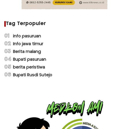
Tag Terpopuler
01
info pasuruan
02
Info jawa timur
03
Berita malang
04
Bupati pasuruan
05
berita peristiwa
06
Bupati Rusdi Sutejo