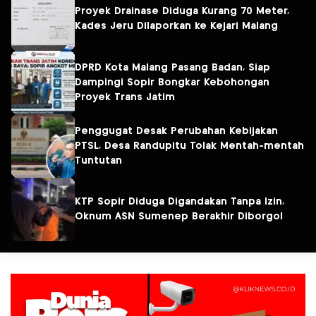
Proyek Drainase Diduga Kurang 70 Meter,
Kades Jeru Dilaporkan ke Kejari Malang
DPRD Kota Malang Pasang Badan, Siap
Dampingi Sopir Bongkar Kebohongan
Proyek Trans Jatim
Penggugat Desak Perubahan Kebijakan
PTSL, Desa Randupitu Tolak Mentah-mentah
Tuntutan
KTP Sopir Diduga Digandakan Tanpa Izin,
Oknum ASN Sumenep Berakhir Diborgol