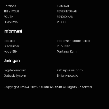
Beranda
KRIMINAL
TNI & POLRI
PEMERINTAHAN
POLITIK
PENDIDIKAN
PERISTIWA
VIDEO
Informasi
Redaksi
Pedoman Media Siber
Disclaimer
Info Iklan
Kode Etik
Tentang Kami
Jaringan
Pagiterkini.com
Kabarpresisi.com
Gatradaily.com
Brilian-news.id
Copyright ©2024-2025 /
KLIKNEWS.co.id
All Rights Reserved