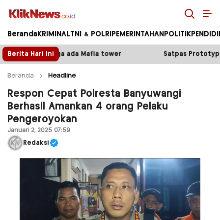
Kliknews.co.id
Beranda
KRIMINAL
TNI & POLRI
PEMERINTAHAN
POLITIK
PENDID
ower
Berita Hari Ini
Satpas Prototype Polres Malang Perketat Pelay
Beranda
Headline
Respon Cepat Polresta Banyuwangi
Berhasil Amankan 4 orang Pelaku
Pengeroyokan
Januari 2, 2025 07:59
Redaksi