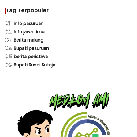
Tag Terpopuler
01
info pasuruan
02
Info jawa timur
03
Berita malang
04
Bupati pasuruan
05
berita peristiwa
06
Bupati Rusdi Sutejo