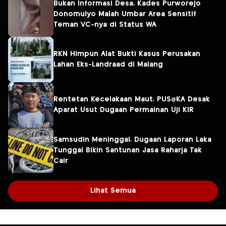
Bukan Informasi Desa, Kades Purworejo
Donomulyo Malah Umbar Area Sensitif
Teman VC-nya di Status WA
RKN Himpun Alat Bukti Kasus Perusakan
Lahan Eks-Landraad di Malang
Rentetan Kecelakaan Maut, PUS@KA Desak
Aparat Usut Dugaan Permainan Uji KIR
Samsudin Meninggal, Dugaan Laporan Laka
Tunggal Bikin Santunan Jasa Raharja Tak
Cair
Lihat Semua