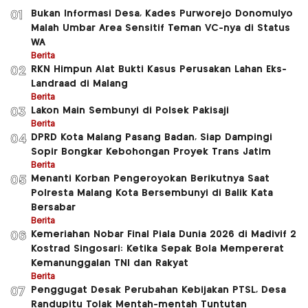
Bukan Informasi Desa, Kades Purworejo Donomulyo
01
Malah Umbar Area Sensitif Teman VC-nya di Status
WA
Berita
RKN Himpun Alat Bukti Kasus Perusakan Lahan Eks-
02
Landraad di Malang
Berita
Lakon Main Sembunyi di Polsek Pakisaji
03
Berita
DPRD Kota Malang Pasang Badan, Siap Dampingi
04
Sopir Bongkar Kebohongan Proyek Trans Jatim
Berita
Menanti Korban Pengeroyokan Berikutnya Saat
05
Polresta Malang Kota Bersembunyi di Balik Kata
Bersabar
Berita
Kemeriahan Nobar Final Piala Dunia 2026 di Madivif 2
06
Kostrad Singosari: Ketika Sepak Bola Mempererat
Kemanunggalan TNI dan Rakyat
Berita
Penggugat Desak Perubahan Kebijakan PTSL, Desa
07
Randupitu Tolak Mentah-mentah Tuntutan