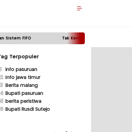
Tak Kembalikan Motor Pinjaman, Pria di Malang Di
Tag Terpopuler
1
info pasuruan
2
Info jawa timur
3
Berita malang
4
Bupati pasuruan
5
berita peristiwa
6
Bupati Rusdi Sutejo