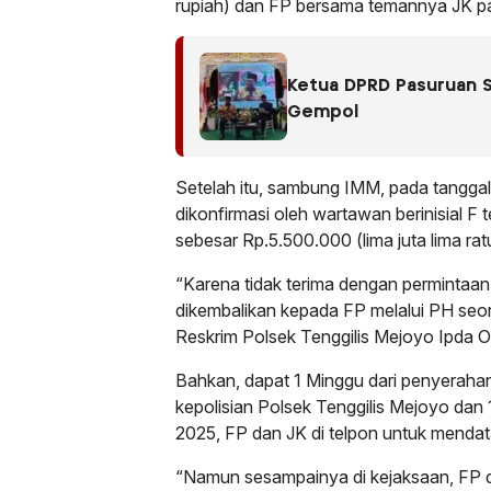
rupiah) dan FP bersama temannya JK p
Ketua DPRD Pasuruan S
Gempol
Setelah itu, sambung IMM, pada tangga
dikonfirmasi oleh wartawan berinisial F
sebesar Rp.5.500.000 (lima juta lima rat
“Karena tidak terima dengan permintaan
dikembalikan kepada FP melalui PH seor
Reskrim Polsek Tenggilis Mejoyo Ipda O
Bahkan, dapat 1 Minggu dari penyerahan 
kepolisian Polsek Tenggilis Mejoyo dan 
2025, FP dan JK di telpon untuk mendat
“Namun sesampainya di kejaksaan, FP d