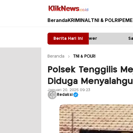
Beranda
KRIMINAL
TNI & POLRI
PEME
Kliknews.co.id
ala: Diduga ada Mafia tower
Berita Hari Ini
Satpas Prototype P
Beranda
TNI & POLRI
Polsek Tenggilis M
Diduga Menyalahg
Januari 20, 2025 09:23
Redaksi