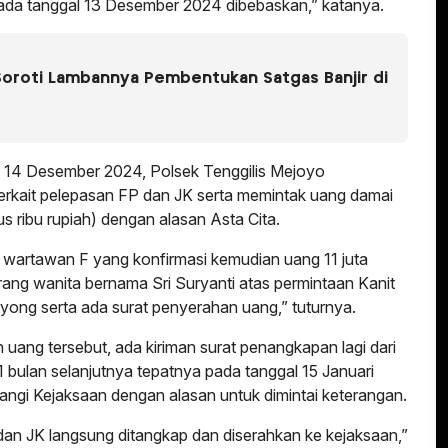
ada tanggal 13 Desember 2024 dibebaskan,” katanya.
oroti Lambannya Pembentukan Satgas Banjir di
l 14 Desember 2024, Polsek Tenggilis Mejoyo
 terkait pelepasan FP dan JK serta memintak uang damai
us ribu rupiah) dengan alasan Asta Cita.
 wartawan F yang konfirmasi kemudian uang 11 juta
ang wanita bernama Sri Suryanti atas permintaan Kanit
yong serta ada surat penyerahan uang,” tuturnya.
uang tersebut, ada kiriman surat penangkapan lagi dari
1 bulan selanjutnya tepatnya pada tanggal 15 Januari
angi Kejaksaan dengan alasan untuk dimintai keterangan.
an JK langsung ditangkap dan diserahkan ke kejaksaan,”