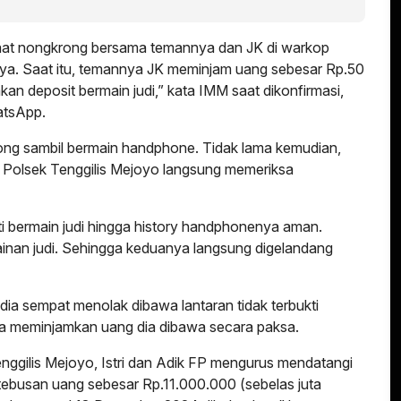
aat nongkrong bersama temannya dan JK di warkop
Jaya. Saat itu, temannya JK meminjam uang sebesar Rp.50
akan deposit bermain judi,” kata IMM saat dikonfirmasi,
atsApp.
rong sambil bermain handphone. Tidak lama kemudian,
i Polsek Tenggilis Mejoyo langsung memeriksa
ti bermain judi hingga history handphonenya aman.
nan judi. Sehingga keduanya langsung digelandang
a sempat menolak dibawa lantaran tidak terbukti
rena meminjamkan uang dia dibawa secara paksa.
ggilis Mejoyo, Istri dan Adik FP mengurus mendatangi
tebusan uang sebesar Rp.11.000.000 (sebelas juta