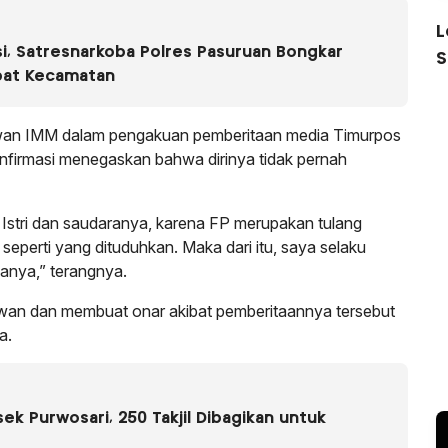
L
i, Satresnarkoba Polres Pasuruan Bongkar
S
pat Kecamatan
wan IMM dalam pengakuan pemberitaan media Timurpos
nfirmasi menegaskan bahwa dirinya tidak pernah
Istri dan saudaranya, karena FP merupakan tulang
seperti yang dituduhkan. Maka dari itu, saya selaku
ganya,” terangnya.
an dan membuat onar akibat pemberitaannya tersebut
a.
k Purwosari, 250 Takjil Dibagikan untuk