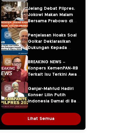
Jelang Debat Pilpres,
Jokowi Makan Malam
Bersama Prabowo di
Menteng
Penjelasan Hoaks Soal
Golkar Deklarasikan
Dukungan Kepada
Ganjar Pranowo di
Pilpres 2024
BREAKING NEWS –
Konpers KemenPAN-RB
Terkait Isu Terkini Awal
Tahun 2024
Ganjar-Mahfud Hadiri
Konser Lilin Putih
Indonesia Damai di Balai
Sarbini
Lihat Semua