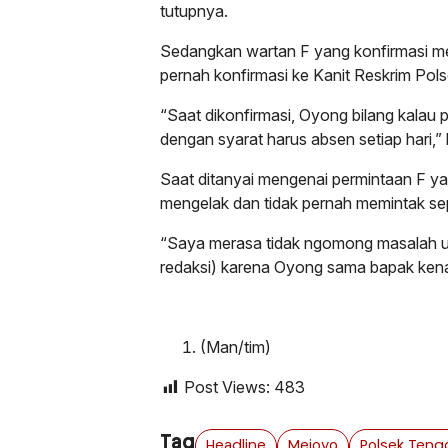
tutupnya.
Sedangkan wartan F yang konfirmasi m
pernah konfirmasi ke Kanit Reskrim Pol
“Saat dikonfirmasi, Oyong bilang kalau 
dengan syarat harus absen setiap hari,”
Saat ditanyai mengenai permintaan F y
mengelak dan tidak pernah memintak se
“Saya merasa tidak ngomong masalah u
redaksi) karena Oyong sama bapak kena
(Man/tim)
Post Views:
483
Tag
Headline
Mejoyo
Polsek Tengg