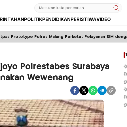
RINTAHAN
POLITIK
PENDIDIKAN
PERISTIWA
VIDEO
olres Malang Perketat Pelayanan SIM dengan Sistem FIFO
ejoyo Polrestabes Surabaya
0
0
unakan Wewenang
0
0
0
0