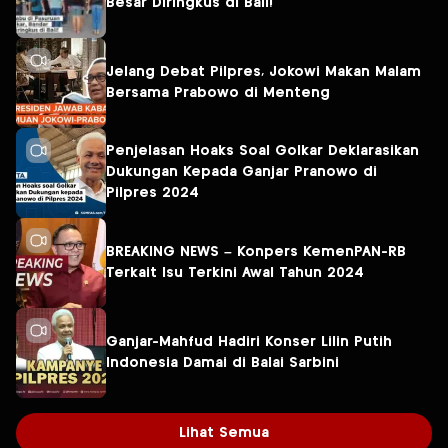
Besar Diringkus di Bali!
Jelang Debat Pilpres, Jokowi Makan Malam
Bersama Prabowo di Menteng
Penjelasan Hoaks Soal Golkar Deklarasikan
Dukungan Kepada Ganjar Pranowo di
Pilpres 2024
BREAKING NEWS – Konpers KemenPAN-RB
Terkait Isu Terkini Awal Tahun 2024
Ganjar-Mahfud Hadiri Konser Lilin Putih
Indonesia Damai di Balai Sarbini
Lihat Semua