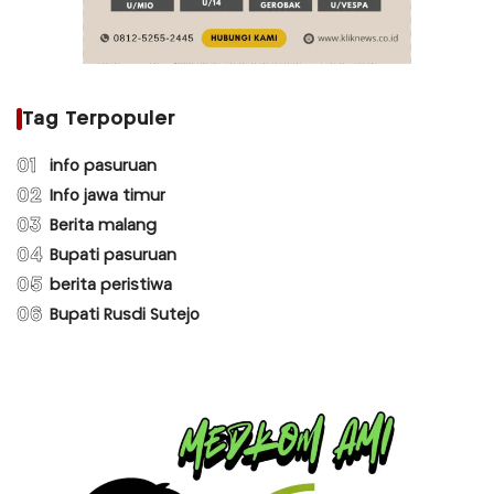
Tag Terpopuler
01
info pasuruan
02
Info jawa timur
03
Berita malang
04
Bupati pasuruan
05
berita peristiwa
06
Bupati Rusdi Sutejo