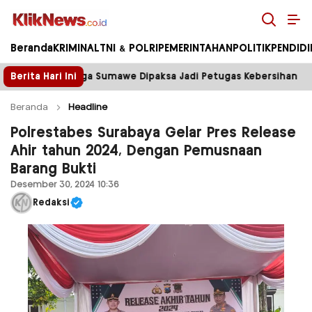
Kliknews.co.id
Beranda
KRIMINAL
TNI & POLRI
PEMERINTAHAN
POLITIK
PENDID
 Dipaksa Jadi Petugas Kebersihan
Berita Hari Ini
Tower Disegel, Li
Beranda
Headline
Polrestabes Surabaya Gelar Pres Release
Ahir tahun 2024, Dengan Pemusnaan
Barang Bukti
Desember 30, 2024 10:36
Redaksi