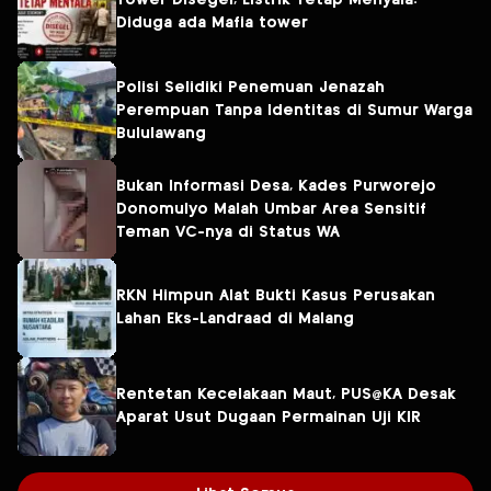
Tower Disegel, Listrik Tetap Menyala:
Diduga ada Mafia tower
Polisi Selidiki Penemuan Jenazah
Perempuan Tanpa Identitas di Sumur Warga
Bululawang
Bukan Informasi Desa, Kades Purworejo
Donomulyo Malah Umbar Area Sensitif
Teman VC-nya di Status WA
RKN Himpun Alat Bukti Kasus Perusakan
Lahan Eks-Landraad di Malang
Rentetan Kecelakaan Maut, PUS@KA Desak
Aparat Usut Dugaan Permainan Uji KIR