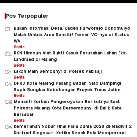
Pos Terpopuler
Bukan Informasi Desa, Kades Purworejo Donomulyo
01
Malah Umbar Area Sensitif Teman VC-nya di Status
WA
Berita
RKN Himpun Alat Bukti Kasus Perusakan Lahan Eks-
02
Landraad di Malang
Berita
Lakon Main Sembunyi di Polsek Pakisaji
03
Berita
DPRD Kota Malang Pasang Badan, Siap Dampingi
04
Sopir Bongkar Kebohongan Proyek Trans Jatim
Berita
Menanti Korban Pengeroyokan Berikutnya Saat
05
Polresta Malang Kota Bersembunyi di Balik Kata
Bersabar
Berita
Kemeriahan Nobar Final Piala Dunia 2026 di Madivif 2
06
Kostrad Singosari: Ketika Sepak Bola Mempererat