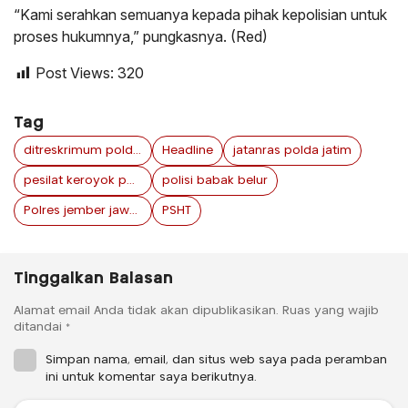
“Kami serahkan semuanya kepada pihak kepolisian untuk
proses hukumnya,” pungkasnya. (Red)
Post Views:
320
Tag
ditreskrimum polda jatim
Headline
jatanras polda jatim
pesilat keroyok polisi
polisi babak belur
Polres jember jawa timur
PSHT
Tinggalkan Balasan
Alamat email Anda tidak akan dipublikasikan.
Ruas yang wajib
ditandai
*
Simpan nama, email, dan situs web saya pada peramban
ini untuk komentar saya berikutnya.