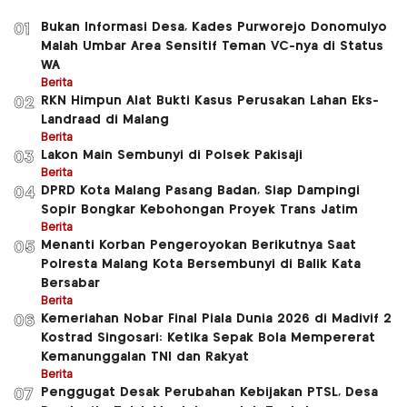
Bukan Informasi Desa, Kades Purworejo Donomulyo
01
Malah Umbar Area Sensitif Teman VC-nya di Status
WA
Berita
RKN Himpun Alat Bukti Kasus Perusakan Lahan Eks-
02
Landraad di Malang
Berita
Lakon Main Sembunyi di Polsek Pakisaji
03
Berita
DPRD Kota Malang Pasang Badan, Siap Dampingi
04
Sopir Bongkar Kebohongan Proyek Trans Jatim
Berita
Menanti Korban Pengeroyokan Berikutnya Saat
05
Polresta Malang Kota Bersembunyi di Balik Kata
Bersabar
Berita
Kemeriahan Nobar Final Piala Dunia 2026 di Madivif 2
06
Kostrad Singosari: Ketika Sepak Bola Mempererat
Kemanunggalan TNI dan Rakyat
Berita
Penggugat Desak Perubahan Kebijakan PTSL, Desa
07