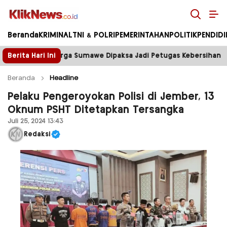
Kliknews.co.id
Beranda
KRIMINAL
TNI & POLRI
PEMERINTAHAN
POLITIK
PENDID
paksa Jadi Petugas Kebersihan
Berita Hari Ini
Tower Disegel, Listr
Beranda
Headline
Pelaku Pengeroyokan Polisi di Jember, 13
Oknum PSHT Ditetapkan Tersangka
Juli 25, 2024 13:43
Redaksi