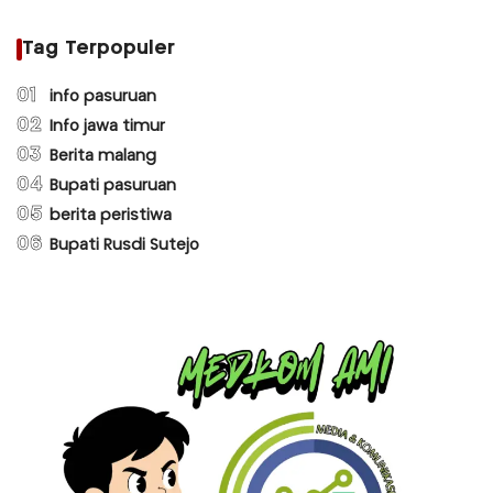
Tag Terpopuler
01
info pasuruan
02
Info jawa timur
03
Berita malang
04
Bupati pasuruan
05
berita peristiwa
06
Bupati Rusdi Sutejo