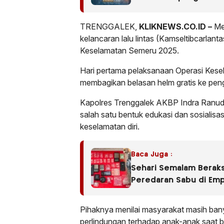
TRENGGALEK,
KLIKNEWS.CO.ID –
Me
kelancaran lalu lintas (Kamseltibcarlan
Keselamatan Semeru 2025.
Hari pertama pelaksanaan Operasi Kese
membagikan belasan helm gratis ke peng
Kapolres Trenggalek AKBP Indra Ranudi
salah satu bentuk edukasi dan sosialisa
keselamatan diri.
Baca Juga :
Sehari Semalam Beraks
Peredaran Sabu di Em
Pihaknya menilai masyarakat masih ban
perlindungan terhadap anak-anak saat 