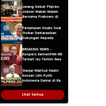
Jelang Debat Pilpres,
Jokowi Makan Malam
Bersama Prabowo di
Menteng
Penjelasan Hoaks Soal
Golkar Deklarasikan
Dukungan Kepada
Ganjar Pranowo di
Pilpres 2024
BREAKING NEWS –
Konpers KemenPAN-RB
Terkait Isu Terkini Awal
Tahun 2024
Ganjar-Mahfud Hadiri
Konser Lilin Putih
Indonesia Damai di Balai
Sarbini
Lihat Semua