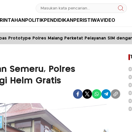
RINTAHAN
POLITIK
PENDIDIKAN
PERISTIWA
VIDEO
es Malang Perketat Pelayanan SIM dengan Sistem FIFO
n Semeru, Polres
0
0
gi Helm Gratis
0
0
0
0