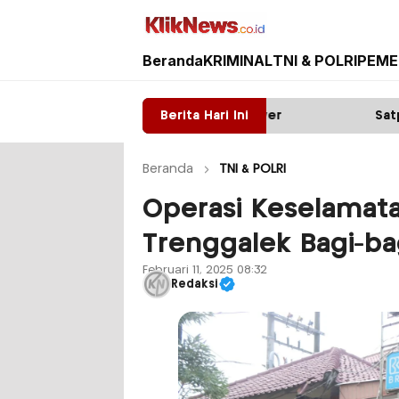
Beranda
KRIMINAL
TNI & POLRI
PEME
Kliknews.co.id
 Diduga ada Mafia tower
Berita Hari Ini
Satpas Prototype Polr
Beranda
TNI & POLRI
Operasi Keselamata
Trenggalek Bagi-ba
Februari 11, 2025 08:32
Redaksi